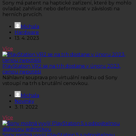
Sony má patent na haptické zařízení, které by mohlo
ovladač zahřívat nebo deformovat v závislosti na
herních prvcích.
Michala
Hardware
13. 4. 2023
Více
PlayStation VR2 se na trh dostane v únoru 2023,
cenou nepotěší
Náhlavní souprava pro virtuální realitu od Sony
vstoupí na trh s brutální cenovkou.
Michala
Novinky
3. 11. 2022
Více
Sony možná vyvíjí PlayStation 5 s odpojitelnou