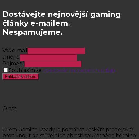
Dostávejte nejnovější gaming
články e-mailem.
Nespamujeme.
Váš e-mail
Jméno
Příjmení
Souhlasím se
zpracováním osobních údajů
Přihlásit k odběru
O nás
Cílem Gaming Ready je pomáhat českým prodejcům
proniknout do stěžejních oblastí současného herního