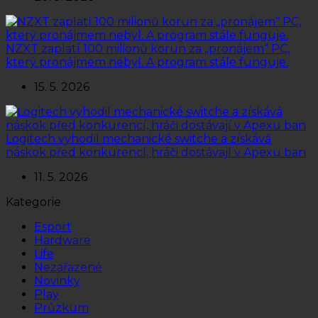
NZXT zaplatí 100 milionů korun za „pronájem“ PC,
který pronájmem nebyl. A program stále funguje.
15. 5. 2026
Logitech vyhodil mechanické switche a získává
náskok před konkurencí, hráči dostávají v Apexu ban
11. 5. 2026
Kategorie
Esport
Hardware
Life
Nezařazené
Novinky
Play
Průzkum