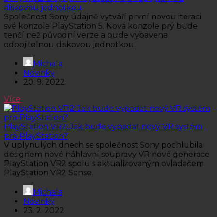
diskovou jednotkou
Společnost Sony údajně vytváří první novou iteraci
své konzole PlayStation 5. Nová konzole prý bude
tenčí než původní verze a bude vybavena
odpojitelnou diskovou jednotkou.
Michala
Novinky
20. 9. 2022
Více
PlayStation VR2: Jak bude vypadat nový VR systém
pro PlayStation?
V uplynulých dnech se společnost Sony pochlubila
designem nové náhlavní soupravy VR nové generace
PlayStation VR2 spolu s aktualizovaným ovladačem
PlayStation VR2 Sense.
Michala
Novinky
23. 2. 2022