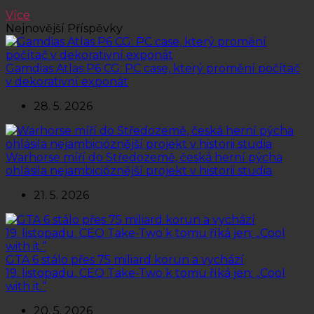
Více
Nejnovější Příspěvky
Gamdias Atlas P6 CG: PC case, který promění počítač
v dekorativní exponát
28. 5. 2026
Warhorse míří do Středozemě, česká herní pýcha
ohlásila nejambicióznější projekt v historii studia
21. 5. 2026
GTA 6 stálo přes 75 miliard korun a vychází
19. listopadu. CEO Take-Two k tomu říká jen: „Cool
with it.“
20. 5. 2026