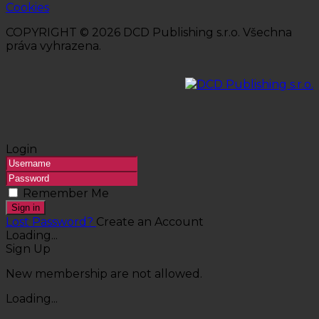
Cookies
COPYRIGHT © 2026 DCD Publishing s.r.o. Všechna
práva vyhrazena.
Login
Remember Me
Sign in
Lost Password?
Create an Account
Loading...
Sign Up
New membership are not allowed.
Loading...