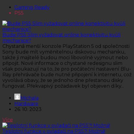
Gaming Ready
PS5
Bude PS5 Slim vyžadovat online konektivitu kvůli
mechanice?
Chystaná menší konzole PlayStation 5 od společnosti
Sony bude mít vyměnitelnou diskovou mechaniku,
takže ji majitelé budou moci libovolně vyjmout nebo
připojit. Nové informace o chystané redesignu slim
však poukazují na to, že pro počáteční nastavení Blu-
Ray přehrávače bude nutné připojení k internetu, což
vyvolává obavy, že se jednoho dne přestanou disky
fungovat. Překvapivý požadavek byl objeven díky...
Michala
Hardware
26. 10. 2023
Více
Teplotní funkce v ovladači na PS5?! Možná!