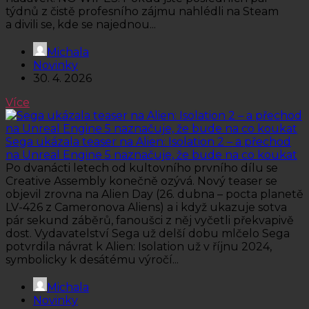
týdnů z čistě profesního zájmu nahlédli na Steam
a divili se, kde se najednou...
Michala
Novinky
30. 4. 2026
Více
Sega ukázala teaser na Alien: Isolation 2 – a přechod
na Unreal Engine 5 naznačuje, že bude na co koukat
Po dvanácti letech od kultovního prvního dílu se
Creative Assembly konečně ozývá. Nový teaser se
objevil zrovna na Alien Day (26. dubna – pocta planetě
LV-426 z Cameronova Aliens) a i když ukazuje sotva
pár sekund záběrů, fanoušci z něj vyčetli překvapivě
dost. Vydavatelství Sega už delší dobu mlčelo Sega
potvrdila návrat k Alien: Isolation už v říjnu 2024,
symbolicky k desátému výročí...
Michala
Novinky