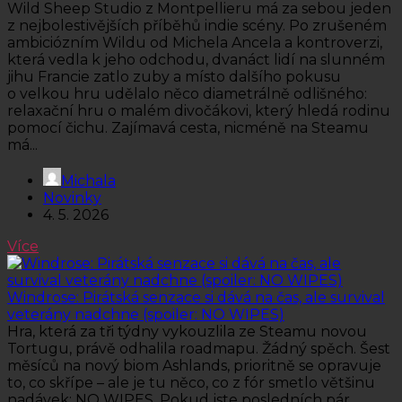
Wild Sheep Studio z Montpellieru má za sebou jeden
z nejbolestivějších příběhů indie scény. Po zrušeném
ambiciózním Wildu od Michela Ancela a kontroverzi,
která vedla k jeho odchodu, dvanáct lidí na slunném
jihu Francie zatlo zuby a místo dalšího pokusu
o velkou hru udělalo něco diametrálně odlišného:
relaxační hru o malém divočákovi, který hledá rodinu
pomocí čichu. Zajímavá cesta, nicméně na Steamu
má...
Michala
Novinky
4. 5. 2026
Více
Windrose: Pirátská senzace si dává na čas, ale survival
veterány nadchne (spoiler: NO WIPES)
Hra, která za tři týdny vykouzlila ze Steamu novou
Tortugu, právě odhalila roadmapu. Žádný spěch. Šest
měsíců na nový biom Ashlands, prioritně se opravuje
to, co skřípe – ale je tu něco, co z fór smetlo většinu
nadávek: NO WIPES. Pokud jste posledních pár