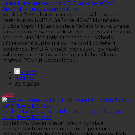
Česká konkurence pro NVIDIA Geforce NOW?
AppOnFly bude streamovat hry
Vzniká v Česku konkurence pro globálně úspěšnou
herní službu NVIDIA GeForce NOW? Možná ano.
Služba AppOnFly zakladatele Václava Svátka, známá
streamováním byznys aplikací, se totiž vydává novým
směrem. Nabídne totiž streaming her. Výhodou
připravované služby má být na rozdíl od řešení
společnosti NVIDIA levnější pay-as-you-go model
založený na principu sdílení grafického výkonu
majitelů PC v síti. Uživatelé tak...
Franta
Novinky
26. 6. 2024
Více
Cooler Master uvádí na trh netradiční počítačovou
skříň Ncore 100 Max
Společnost Cooler Master, přední výrobce
počítačových komponent, herních periferií a
moderních lifestylových technologicky pokročilých