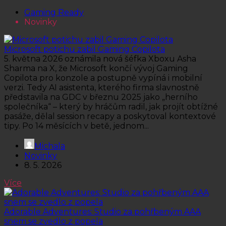
Gaming Ready
Novinky
Microsoft potichu zabil Gaming Copilota
5. května 2026 oznámila nová šéfka Xboxu Asha
Sharma na X, že Microsoft končí vývoj Gaming
Copilota pro konzole a postupně vypíná i mobilní
verzi. Tedy AI asistenta, kterého firma slavnostně
představila na GDC v březnu 2025 jako „herního
společníka“ – který by hráčům radil, jak projít obtížné
pasáže, dělal session recapy a poskytoval kontextové
tipy. Po 14 měsících v betě, jednom...
Michala
Novinky
8. 5. 2026
Více
Adorable Adventures: Studio za pohřbeným AAA
snem se zvedlo z popela