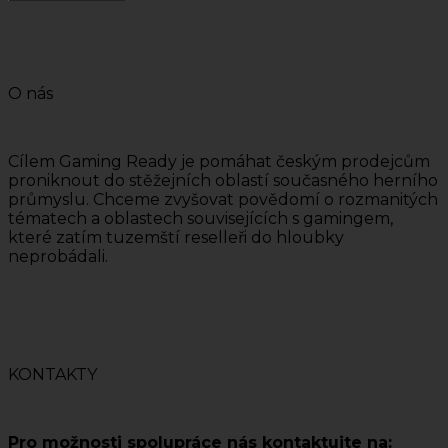
O nás
Cílem Gaming Ready je pomáhat českým prodejcům
proniknout do stěžejních oblastí současného herního
průmyslu. Chceme zvyšovat povědomí o rozmanitých
tématech a oblastech souvisejících s gamingem,
které zatím tuzemští reselleři do hloubky
neprobádali.
KONTAKTY
Pro možnosti spolupráce nás kontaktujte na: