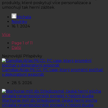
produkty, které poskytují více personalizace a
umocňují tak herní zážitek.
Michala
Novinky
16. 1. 2024
Více
Page 1 of 11
Další
Nejnovější Příspěvky
Gamdias Atlas P6 CG: PC case, který promění počítač
v dekorativní exponát
28. 5. 2026
Warhorse míří do Středozemě, česká herní pýcha
ohlásila nejambicióznější projekt v historii studia