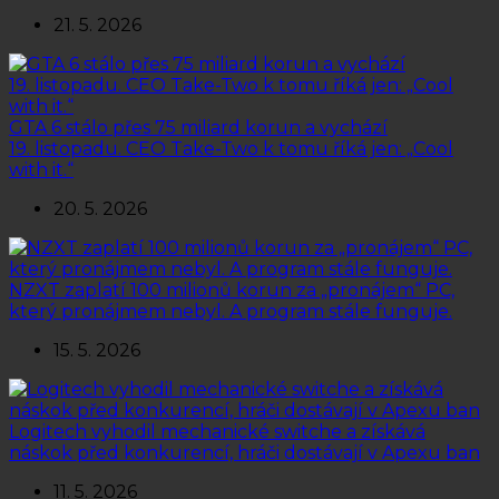
21. 5. 2026
GTA 6 stálo přes 75 miliard korun a vychází
19. listopadu. CEO Take-Two k tomu říká jen: „Cool
with it.“
20. 5. 2026
NZXT zaplatí 100 milionů korun za „pronájem“ PC,
který pronájmem nebyl. A program stále funguje.
15. 5. 2026
Logitech vyhodil mechanické switche a získává
náskok před konkurencí, hráči dostávají v Apexu ban
11. 5. 2026