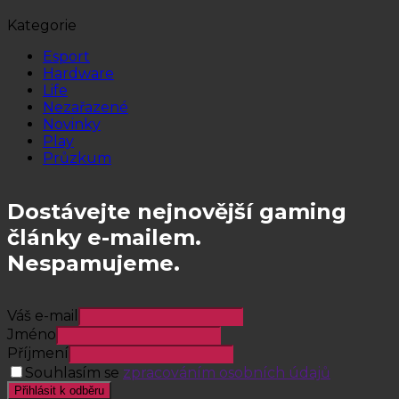
Kategorie
Esport
Hardware
Life
Nezařazené
Novinky
Play
Průzkum
Dostávejte nejnovější gaming
články e-mailem.
Nespamujeme.
Váš e-mail
Jméno
Příjmení
Souhlasím se
zpracováním osobních údajů
Přihlásit k odběru