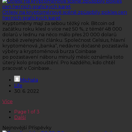
Otřesy na kryptoměnové scéně způsobily pokles cen
herních grafických karet
Kryptoměny mají za sebou těžký rok. Bitcoin od
začátku roku klesl o více než 50 %, z téměř 48 000
dolarů v lednu na něco málo přes 20 000 dolarů
v době zveřejnění článku. Společnost Celsius, hlavní
kryptoměnová „banka“, nedávno dočasně pozastavila
výběry a kryptoměnová burza Coinbase
po pozastavení náboru minulý měsíc oznámila toto
úterý kolo propouštění. Pro každého, kdo chtěl
pracovat v Coinbase...
Michala
Life
30. 6. 2022
Více
Page 1 of 3
Další
Nejnovější Příspěvky