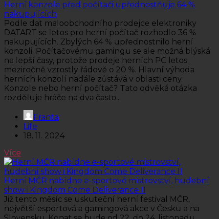
Herní konzole před počítači upřednostňuje 64 %
nakupujících
Podle dat maloobchodního prodejce elektroniky
DATART se letos pro herní počítač rozhodlo 36 %
nakupujících. Zbylých 64 % upřednostnilo herní
konzoli. Počítačovému gamingu se ale možná blýská
na lepší časy, protože prodeje herních PC letos
meziročně vzrostly řádově o 20 %. Hlavní výhoda
herních konzolí nadále zůstává v oblasti ceny.
Konzole nebo herní počítač? Tato odvěká otázka
rozděluje hráče na dva často...
Franta
Life
18. 11. 2024
Více
Herní MČR nabídne e-sportové mistrovství, hudební
show i Kingdom Come Deliverance II
Již tento měsíc se uskuteční herní festival MČR,
největší esportová a gamingová akce v Česku a na
Slovensku. Konat se bude od 22. do 24. listopadu