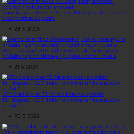
Gamdias Atlas P6 CG: PC case, který promění počítač
v dekorativní exponát
28. 5. 2026
Warhorse míří do Středozemě, česká herní pýcha
ohlásila nejambicióznější projekt v historii studia
21. 5. 2026
GTA 6 stálo přes 75 miliard korun a vychází
19. listopadu. CEO Take-Two k tomu říká jen: „Cool
with it.“
20. 5. 2026