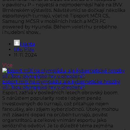
v pavilonu P – největší a nejmodernější hale na BVV
Brněnském výstavišti. Návštěvníci se dočkají několika
esportových turnajů, včetně Tipsport MČR CS,
Samsung MČSR v mobilních hrách a MČR FC
powered by Hyundai. Během veletrhu proběhne
i hudební show...
Franta
Life
,
Play
11. 11. 2024
Více
Esport míří na olympiádu, ale kybernetické hrozby
sílí: Jsou olympijské hry v ohrožení?
Esport zažívá v posledních letech obrovský boom.
S nárůstem popularity roste i objem peněz
investovaných do turnajů, což přitahuje nejen
fanoušky, ale i zájem kyberzločinců. Útoky mohou
mít zásadní dopad na průběh turnajů, pověst
organizátorů a celkové vnímání esportu jako
seriózního odvětví. Je to důležité téma zejména