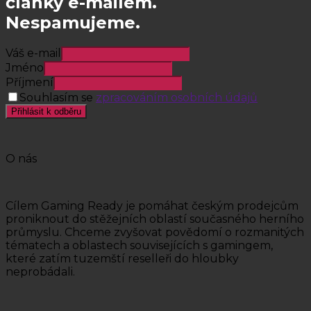
články e-mailem.
Nespamujeme.
Váš e-mail
Jméno
Příjmení
Souhlasím se
zpracováním osobních údajů
Přihlásit k odběru
O nás
Cílem Gaming Ready je pomáhat českým prodejcům
proniknout do stěžejních oblastí současného herního
průmyslu. Chceme zvyšovat povědomí o rozmanitých
tématech a oblastech souvisejících s gamingem,
které zatím tuzemští reselleři do hloubky
neprobádali.