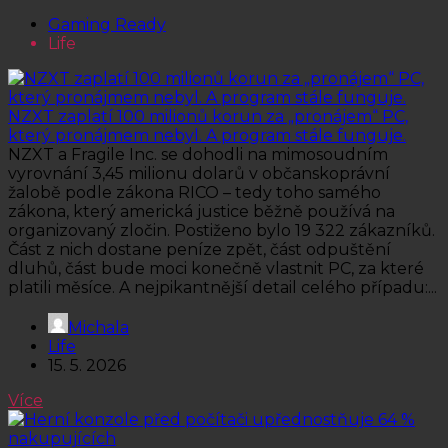
Gaming Ready
Life
NZXT zaplatí 100 milionů korun za „pronájem“ PC,
který pronájmem nebyl. A program stále funguje.
NZXT a Fragile Inc. se dohodli na mimosoudním
vyrovnání 3,45 milionu dolarů v občanskoprávní
žalobě podle zákona RICO – tedy toho samého
zákona, který americká justice běžně používá na
organizovaný zločin. Postiženo bylo 19 322 zákazníků.
Část z nich dostane peníze zpět, část odpuštění
dluhů, část bude moci konečně vlastnit PC, za které
platili měsíce. A nejpikantnější detail celého případu:...
Michala
Life
15. 5. 2026
Více