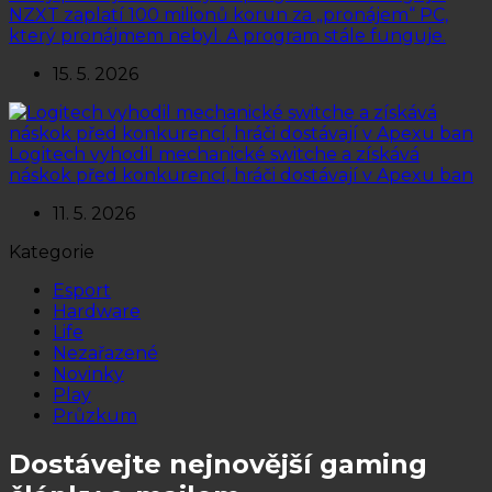
NZXT zaplatí 100 milionů korun za „pronájem“ PC,
který pronájmem nebyl. A program stále funguje.
15. 5. 2026
Logitech vyhodil mechanické switche a získává
náskok před konkurencí, hráči dostávají v Apexu ban
11. 5. 2026
Kategorie
Esport
Hardware
Life
Nezařazené
Novinky
Play
Průzkum
Dostávejte nejnovější gaming