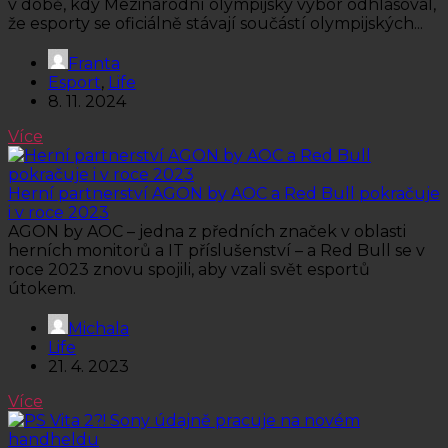
v době, kdy Mezinárodní olympijský výbor odhlasoval,
že esporty se oficiálně stávají součástí olympijských...
Franta
Esport
,
Life
8. 11. 2024
Více
Herní partnerství AGON by AOC a Red Bull pokračuje
i v roce 2023
AGON by AOC – jedna z předních značek v oblasti
herních monitorů a IT příslušenství – a Red Bull se v
roce 2023 znovu spojili, aby vzali svět esportů
útokem.
Michala
Life
21. 4. 2023
Více