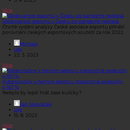
3. 4. 2023
Více
Sledovanost esportů v Česku po pandemii neklesá
Čtvrté vydání analýzy České asociace esportu přináší
porovnání českých esportových soutěží za rok 2022.
Michala
Life
22. 3. 2023
Více
Kyberzločiny v herním sektoru meziročně poskočily
o 167 %
Nebylo by lepší hrát zase kuličky?
Jan Spěváček
Life
15. 8. 2022
Více