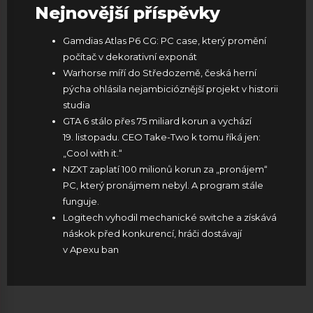
Nejnovější příspěvky
Gamdias Atlas P6 CG: PC case, který promění
počítač v dekorativní exponát
Warhorse míří do Středozemě, česká herní
pýcha ohlásila nejambicióznější projekt v historii
studia
GTA 6 stálo přes 75 miliard korun a vychází
19. listopadu. CEO Take-Two k tomu říká jen:
„Cool with it.“
NZXT zaplatí 100 milionů korun za „pronájem“
PC, který pronájmem nebyl. A program stále
funguje.
Logitech vyhodil mechanické switche a získává
náskok před konkurencí, hráči dostávají
v Apexu ban