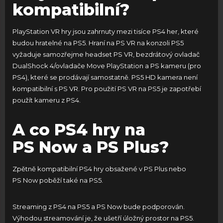
kompatibilní?
PlayStation VR hry jsou zahrnuty mezi tisíce PS4 her, které
budou hratelné na PS5. Hraní na PS VR na konzoli PS5
vyžaduje samozřejme headset PS VR, bezdrátový ovladač
DualShock 4/ovladače Move PlayStation a PS kameru (pro
PS4), které se prodávají samostatně. PS5 HD kamera není
kompatibilní s PS VR. Pro použití PS VR na PS5 je zapotřebí
použít kameru z PS4.
A co PS4 hry na
PS Now a PS Plus?
Zpětně kompatibilní PS4 hry obsažené v PS Plus nebo
PS Now poběží také na PS5.
Streaming z PS4 na PS5 a PS Now bude podporován.
Výhodou streamování je, že ušetří úložný prostor na PS5.