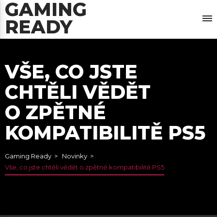
GAMING
READY
VŠE, CO JSTE
CHTĚLI VĚDĚT
O ZPĚTNÉ
KOMPATIBILITĚ PS5
Gaming Ready
Novinky
Vše, co jste chtěli vědět o zpětné kompatibilitě PS5