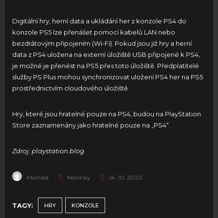
Digitální hry, herní data a ukládání her z konzole PS4 do
konzole PS5 lze přenášet pomocí kabelů LAN nebo
bezdrátovým připojením (Wi-Fi). Pokud jsou již hry a herní
data z PS4 uložena na externí úložiště USB připojené k PS4,
je možné je přenést na PS5 přes toto úložiště. Předplatitelé
služby PS Plus mohou synchronizovat uložení PS4 her na PS5
prostřednictvím cloudového úložiště.
Hry, které jsou hratelné pouze na PS4, budou na PlayStation
Store zaznamenány jako hratelné pouze na „PS4“.
Zdroj: playstation.blog
Michala
Novinky
14. 10. 2020
TAGY:
HRY
KONZOLE