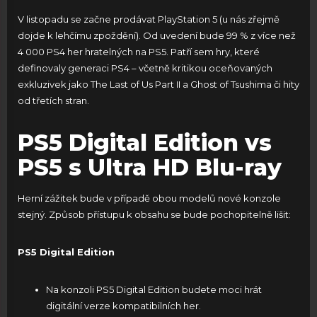
V listopadu se začne prodávat PlayStation 5 (u nás zřejmě
dojde k lehčímu zpoždění). Od uvedení bude 99 % z více než
4 000 PS4 her hratelných na PS5. Patří sem hry, které
definovaly generaci PS4 – včetně kritikou oceňovaných
exkluzivek jako The Last of Us Part II a Ghost of Tsushima či hity
od třetích stran.
PS5 Digital Edition vs
PS5 s Ultra HD Blu-ray
Herní zážitek bude v případě obou modelů nové konzole
stejný. Způsob přístupu k obsahu se bude pochopitelně lišit:
PS5 Digital Edition
Na konzoli PS5 Digital Edition budete moci hrát
digitální verze kompatibilních her.