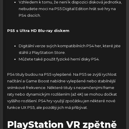
Vzhledem k tomu, že není k dispozici disková jednotka,
nebudete moci na PS5 Digital Edition hrát své hry na
PS4 discích.
PS5 s Ultra HD Blu-ray diskem
Digitální verze svých kompatibilních PS4 her, které jste
stáhli z PlayStation Store.
Můžete také použít fyzické herní disky PS4.
PS4 tituly budou na PS5 vylepšené. Na PS5 se zvýší rychlost
načítání a Game Boost nabídne vylepšené nebo stabilnější
snímkové frekvence. Některé tituly s nezamčenými frame
raty nebo dynamickým rozlišením (až 4K) se mohou dočkat
vyššího rozlišení. PS4 hry využijí zpočátku jen některé nové
funkce UX PS5, ale později jich má přibývat.
PlayStation VR zpětně