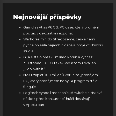
Nejnovější příspěvky
Gamdias Atlas P6 CG: PC case, který promění
počítač v dekorativní exponát
Warhorse míří do Středozemě, česká herní
pýcha ohlásila nejambicióznější projekt v historii
studia
GTA 6 stálo přes 75 miliard korun a vychází
19. listopadu. CEO Take-Two k tomu říká jen:
„Cool with it.“
NZXT zaplatí 100 milionů korun za „pronájem“
PC, který pronájmem nebyl. A program stále
funguje.
Logitech vyhodil mechanické switche a získává
náskok před konkurencí, hráči dostávají
v Apexu ban