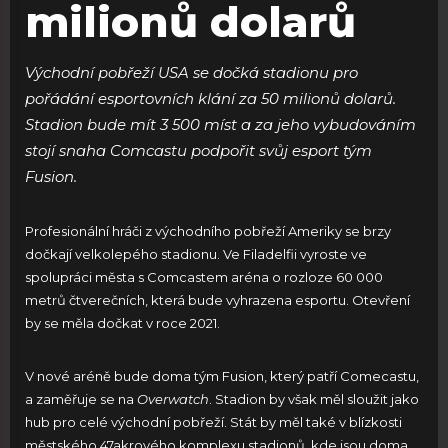
milionů dolarů
Východní pobřeží USA se dočká stadionu pro
pořádání esportovních klání za 50 milionů dolarů.
Stadion bude mít 3 500 míst a za jeho vybudováním
stojí snaha Comcastu podpořit svůj esport tým
Fusion.
Profesionální hráči z východního pobřeží Ameriky se brzy
dočkají velkolepého stadionu. Ve Filadelfii vyroste ve
spolupráci města s Comcastem aréna o rozloze 60 000
metrů čtverečních, která bude vyhrazena esportu. Otevření
by se měla dočkat v roce 2021.
V nové aréně bude doma tým Fusion, který patří Comecastu,
a zaměřuje se na
Overwatch
. Stadion by však měl sloužit jako
hub pro celé východní pobřeží. Stát by měl také v blízkosti
městského 47akrového komplexu stadionů, kde jsou doma