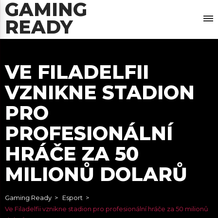
GAMING
READY
VE FILADELFII
VZNIKNE STADION
PRO
PROFESIONÁLNÍ
HRÁČE ZA 50
MILIONŮ DOLARŮ
Gaming Ready
Esport
Ve Filadelfii vznikne stadion pro profesionální hráče za 50 milionů