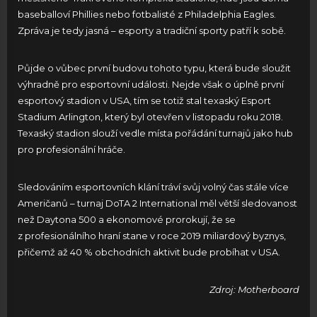
baseballoví Phillies nebo fotbalisté z Philadelphia Eagles.
Zpráva je tedy jasná – esporty a tradiční sporty patří k sobě.
Půjde o vůbec první budovu tohoto typu, která bude sloužit
výhradně pro esportovní události. Nejde však o úplně první
esportový stadion v USA, tím se totiž stal texaský Esport
Stadium Arlington, který byl otevřen v listopadu roku 2018.
Texaský stadion slouží vedle místa pořádání turnajů jako hub
pro profesionální hráče.
Sledováním esportovních klání tráví svůj volný čas stále více
Američanů – turnaj DoTA 2 International měl větší sledovanost
než Daytona 500 a ekonomové prorokují, že se
z profesionálního hraní stane v roce 2019 miliardový byznys,
přičemž až 40 % obchodních aktivit bude probíhat v USA.
Zdroj: Motherboard