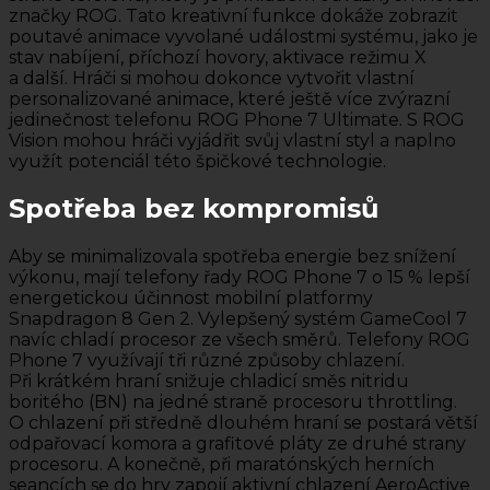
značky ROG. Tato kreativní funkce dokáže zobrazit
poutavé animace vyvolané událostmi systému, jako je
stav nabíjení, příchozí hovory, aktivace režimu X
a další. Hráči si mohou dokonce vytvořit vlastní
personalizované animace, které ještě více zvýrazní
jedinečnost telefonu ROG Phone 7 Ultimate. S ROG
Vision mohou hráči vyjádřit svůj vlastní styl a naplno
využít potenciál této špičkové technologie.
Spotřeba bez kompromisů
Aby se minimalizovala spotřeba energie bez snížení
výkonu, mají telefony řady ROG Phone 7 o 15 % lepší
energetickou účinnost mobilní platformy
Snapdragon 8 Gen 2. Vylepšený systém GameCool 7
navíc chladí procesor ze všech směrů. Telefony ROG
Phone 7 využívají tři různé způsoby chlazení.
Při krátkém hraní snižuje chladicí směs nitridu
boritého (BN) na jedné straně procesoru throttling.
O chlazení při středně dlouhém hraní se postará větší
odpařovací komora a grafitové pláty ze druhé strany
procesoru. A konečně, při maratónských herních
seancích se do hry zapojí aktivní chlazení AeroActive