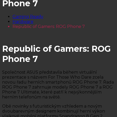
Phone 7
Gaming Ready
Hardware
Republic of Gamers: ROG Phone 7
Republic of Gamers: ROG
Phone 7
Společnost ASUS představila během virtuální
prezentace s názvem For Those Who Dare zcela
novou řadu herních smartphonů ROG Phone 7. Řada
ROG Phone 7 zahrnuje modely ROG Phone 7 a ROG
Phone 7 Ultimate, které patří k nejvýkonnějším
herním telefonům na světě.
Obě novinky s futuristickým vzhledem a novým
dvoubarevným designem kombinují herní výkon
vlajkové mobilní platformy Snapdragon 8 Gen 2