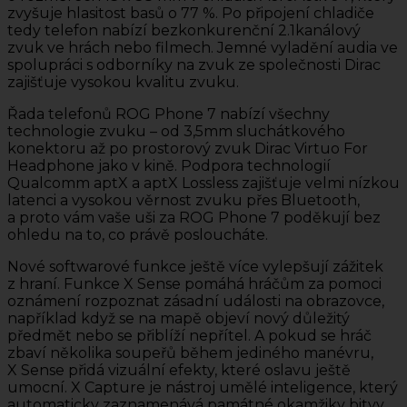
zvyšuje hlasitost basů o 77 %. Po připojení chladiče
tedy telefon nabízí bezkonkurenční 2.1kanálový
zvuk ve hrách nebo filmech. Jemné vyladění audia ve
spolupráci s odborníky na zvuk ze společnosti Dirac
zajišťuje vysokou kvalitu zvuku.
Řada telefonů ROG Phone 7 nabízí všechny
technologie zvuku – od 3,5mm sluchátkového
konektoru až po prostorový zvuk Dirac Virtuo For
Headphone jako v kině. Podpora technologií
Qualcomm aptX a aptX Lossless zajišťuje velmi nízkou
latenci a vysokou věrnost zvuku přes Bluetooth,
a proto vám vaše uši za ROG Phone 7 poděkují bez
ohledu na to, co právě posloucháte.
Nové softwarové funkce ještě více vylepšují zážitek
z hraní. Funkce X Sense pomáhá hráčům za pomoci
oznámení rozpoznat zásadní události na obrazovce,
například když se na mapě objeví nový důležitý
předmět nebo se přiblíží nepřítel. A pokud se hráč
zbaví několika soupeřů během jediného manévru,
X Sense přidá vizuální efekty, které oslavu ještě
umocní. X Capture je nástroj umělé inteligence, který
automaticky zaznamenává památné okamžiky bitvy,