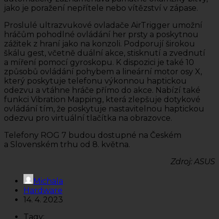
jako je poražení nepřítele nebo vítězství v zápase.
Proslulé ultrazvukové ovladače AirTrigger umožní
hráčům pohodlné ovládání her prsty a poskytnou
zážitek z hraní jako na konzoli. Podporují širokou
škálu gest, včetně duální akce, stisknutí a zvednutí
a míření pomocí gyroskopu. K dispozici je také 10
způsobů ovládání pohybem a lineární motor osy X,
který poskytuje telefonu výkonnou haptickou
odezvu a vtáhne hráče přímo do akce. Nabízí také
funkci Vibration Mapping, která zlepšuje dotykové
ovládání tím, že poskytuje nastavitelnou haptickou
odezvu pro virtuální tlačítka na obrazovce.
Telefony ROG 7 budou dostupné na Českém
a Slovenském trhu od 8. května.
Zdroj: ASUS
Michala
Hardware
14. 4. 2023
Tagy: