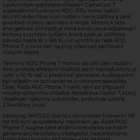
s pokročilým systémem chlazení GameCool 7
a speciálními funkcemi ROG. Díky tomu nabízí
skutečně dechberoucí mobilní herní zážitky a také
působivě nízkou spotřebu energie. Klíčem k této
energetické účinnosti je nová konstrukce odpařovací
komory s rychlým cyklem, která zvyšuje účinnost
odvodu tepla až o 168 %, což umožňuje řadě ROG
Phone 7 provoz her na plný výkon při zachování
nízkých teplot.
Telefony ROG Phone 7 mohou sloužit i jako mobilní
kino, protože efektivní hlasitost jejich reproduktorů je
vyšší o 50 % než u předchozí generace. Audiosystém
byl vyladěn ve spolupráci se zvukovými specialisty
Dirac. Řada ROG Phone 7 navíc nyní po připojení
nového externího chladiče AeroActive Cooler 7, který
obsahuje i výkonný subwoofer, poskytuje úžasný
2.1kanálový zvuk.
Samsung AMOLED displej s obnovovací frekvencí 165
Hz má nyní dvojnásobný maximální jas. Řada ROG
Phone 7 zaujme také atraktivními efekty ve hrách
generovanými umělou inteligencí, nastavitelnými
haptickými tlačítky AirTrigger a neustálými