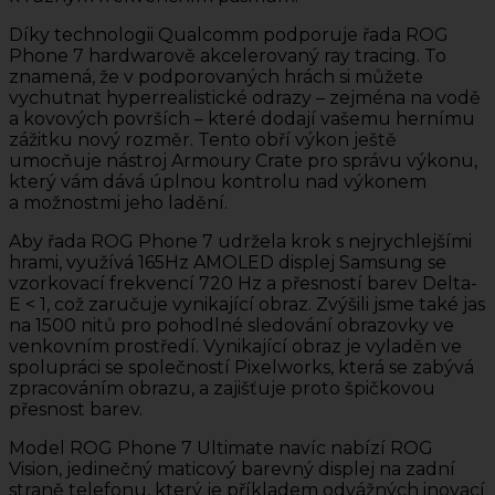
Díky technologii Qualcomm podporuje řada ROG
Phone 7 hardwarově akcelerovaný ray tracing. To
znamená, že v podporovaných hrách si můžete
vychutnat hyperrealistické odrazy – zejména na vodě
a kovových površích – které dodají vašemu hernímu
zážitku nový rozměr. Tento obří výkon ještě
umocňuje nástroj Armoury Crate pro správu výkonu,
který vám dává úplnou kontrolu nad výkonem
a možnostmi jeho ladění.
Aby řada ROG Phone 7 udržela krok s nejrychlejšími
hrami, využívá 165Hz AMOLED displej Samsung se
vzorkovací frekvencí 720 Hz a přesností barev Delta-
E < 1, což zaručuje vynikající obraz. Zvýšili jsme také jas
na 1500 nitů pro pohodlné sledování obrazovky ve
venkovním prostředí. Vynikající obraz je vyladěn ve
spolupráci se společností Pixelworks, která se zabývá
zpracováním obrazu, a zajišťuje proto špičkovou
přesnost barev.
Model ROG Phone 7 Ultimate navíc nabízí ROG
Vision, jedinečný maticový barevný displej na zadní
straně telefonu, který je příkladem odvážných inovací