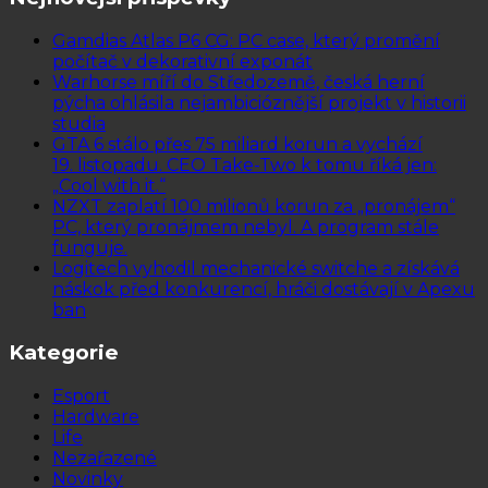
Gamdias Atlas P6 CG: PC case, který promění
počítač v dekorativní exponát
Warhorse míří do Středozemě, česká herní
pýcha ohlásila nejambicióznější projekt v historii
studia
GTA 6 stálo přes 75 miliard korun a vychází
19. listopadu. CEO Take-Two k tomu říká jen:
„Cool with it.“
NZXT zaplatí 100 milionů korun za „pronájem“
PC, který pronájmem nebyl. A program stále
funguje.
Logitech vyhodil mechanické switche a získává
náskok před konkurencí, hráči dostávají v Apexu
ban
Kategorie
Esport
Hardware
Life
Nezařazené
Novinky