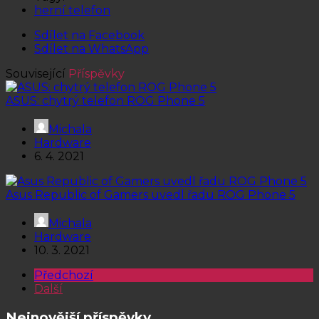
herní telefon
Sdílet na Facebook
Sdílet na WhatsApp
Související
Příspěvky
ASUS: chytrý telefon ROG Phone 5
Michala
Hardware
6. 4. 2021
Asus Republic of Gamers uvedl řadu ROG Phone 5
Michala
Hardware
10. 3. 2021
Předchozí
Další
Nejnovější příspěvky