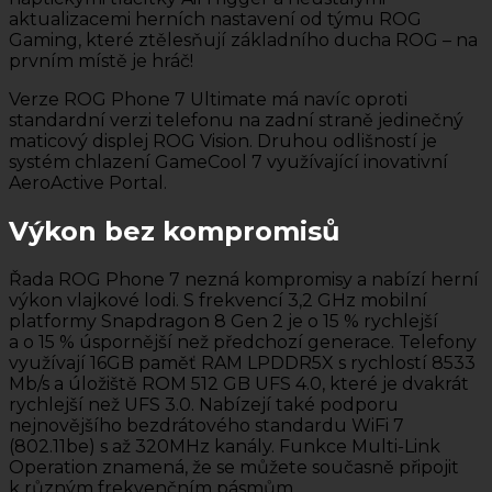
aktualizacemi herních nastavení od týmu ROG
Gaming, které ztělesňují základního ducha ROG – na
prvním místě je hráč!
Verze ROG Phone 7 Ultimate má navíc oproti
standardní verzi telefonu na zadní straně jedinečný
maticový displej ROG Vision. Druhou odlišností je
systém chlazení GameCool 7 využívající inovativní
AeroActive Portal.
Výkon bez kompromisů
Řada ROG Phone 7 nezná kompromisy a nabízí herní
výkon vlajkové lodi. S frekvencí 3,2 GHz mobilní
platformy Snapdragon 8 Gen 2 je o 15 % rychlejší
a o 15 % úspornější než předchozí generace. Telefony
využívají 16GB paměť RAM LPDDR5X s rychlostí 8533
Mb/s a úložiště ROM 512 GB UFS 4.0, které je dvakrát
rychlejší než UFS 3.0. Nabízejí také podporu
nejnovějšího bezdrátového standardu WiFi 7
(802.11be) s až 320MHz kanály. Funkce Multi-Link
Operation znamená, že se můžete současně připojit
k různým frekvenčním pásmům.