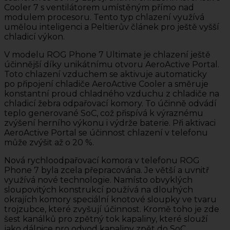
Cooler 7 s ventilátorem umístěným přímo nad
modulem procesoru. Tento typ chlazení využívá
umělou inteligenci a Peltierův článek pro ještě vyšší
chladicí výkon.
V modelu ROG Phone 7 Ultimate je chlazení ještě
účinnější díky unikátnímu otvoru AeroActive Portal.
Toto chlazení vzduchem se aktivuje automaticky
po připojení chladiče AeroActive Cooler a směruje
konstantní proud chladného vzduchu z chladiče na
chladicí žebra odpařovací komory. To účinně odvádí
teplo generované SoC, což přispívá k výraznému
zvýšení herního výkonu i výdrže baterie. Při aktivaci
AeroActive Portal se účinnost chlazení v telefonu
může zvýšit až o 20 %.
Nová rychloodpařovací komora v telefonu ROG
Phone 7 byla zcela přepracována. Je větší a uvnitř
využívá nové technologie. Namísto obvyklých
sloupovitých konstrukcí používá na dlouhých
okrajích komory speciální knotové sloupky ve tvaru
trojzubce, které zvyšují účinnost. Kromě toho je zde
šest kanálků pro zpětný tok kapaliny, které slouží
jako dálnice pro odvod kapaliny zpět do SoC