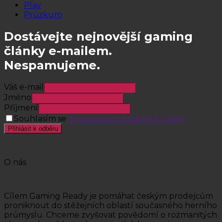
Play
Průzkum
Dostávejte nejnovější gaming
články e-mailem.
Nespamujeme.
Váš e-mail
Jméno
Příjmení
Souhlasím se
zpracováním osobních údajů
Přihlásit k odběru
O nás
Cílem Gaming Ready je pomáhat českým prodejcům
proniknout do stěžejních oblastí současného herního
průmyslu. Chceme zvyšovat povědomí o rozmanitých