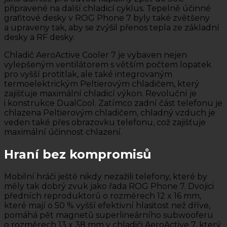
připravené na další chladicí cyklus. Tepelně účinné
grafitové desky v ROG Phone 7 byly také zvětšeny
a upraveny tak, aby se zvýšil přenos tepla ze základní
desky a RF desky.
Chladič AeroActive Cooler 7 je vybaven nejen
vylepšeným ventilátorem s větším počtem lopatek
pro vyšší protitlak, ale také integrovaným
termoelektrickým Peltierovým chladičem, který
zajišťuje maximální chladicí výkon. Revoluční je
i konstrukce DualCool. Zatímco zadní část telefonu je
chlazena Peltierovým chladičem, chladný vzduch je
veden také přes obrazovku telefonu, což zajišťuje
maximální účinnost chlazení.
Hraní bez kompromisů
Mobilní hráči ještě nikdy nezažili telefony, které by
měly tak dobrý zvuk jako řada ROG Phone 7. Dvojici
předních reproduktorů o rozměrech 12 x 16 mm,
které mají o 50 % vyšší efektivní hlasitost než dříve,
pomáhá pět magnetů superlineárního subwooferu
o rozměrech 13 x 38 mm v chladiči AeroActive 7, který