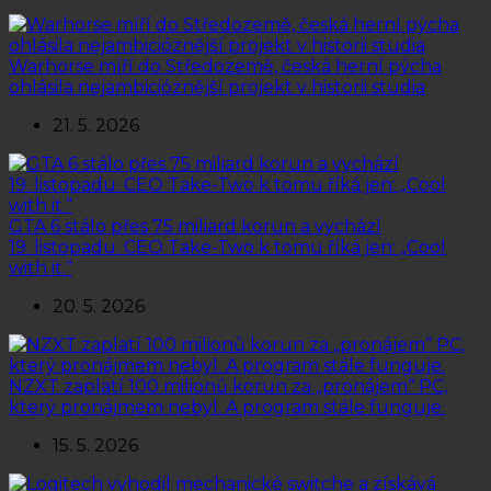
Warhorse míří do Středozemě, česká herní pýcha
ohlásila nejambicióznější projekt v historii studia
21. 5. 2026
GTA 6 stálo přes 75 miliard korun a vychází
19. listopadu. CEO Take-Two k tomu říká jen: „Cool
with it.“
20. 5. 2026
NZXT zaplatí 100 milionů korun za „pronájem“ PC,
který pronájmem nebyl. A program stále funguje.
15. 5. 2026