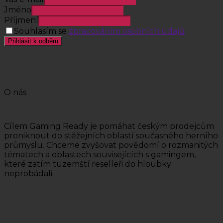
Jméno
Příjmení
Souhlasím se
zpracováním osobních údajů
Přihlásit k odběru
O nás
Cílem Gaming Ready je pomáhat českým prodejcům
proniknout do stěžejních oblastí současného herního
průmyslu. Chceme zvyšovat povědomí o rozmanitých
tématech a oblastech souvisejících s gamingem,
které zatím tuzemští reselleři do hloubky
neprobádali.