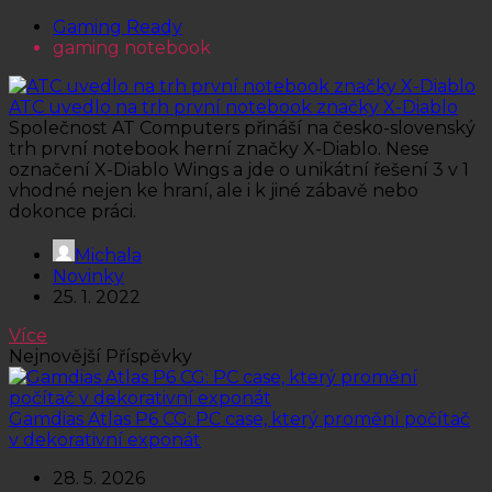
Gaming Ready
gaming notebook
ATC uvedlo na trh první notebook značky X-Diablo
Společnost AT Computers přináší na česko-slovenský
trh první notebook herní značky X-Diablo. Nese
označení X-Diablo Wings a jde o unikátní řešení 3 v 1
vhodné nejen ke hraní, ale i k jiné zábavě nebo
dokonce práci.
Michala
Novinky
25. 1. 2022
Více
Nejnovější Příspěvky
Gamdias Atlas P6 CG: PC case, který promění počítač
v dekorativní exponát
28. 5. 2026