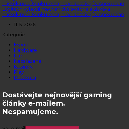
Logitech vyhodil mechanické switche a získává
náskok před konkurencí, hráči dostávají v Apexu ban
11. 5. 2026
Kategorie
Esport
Hardware
Life
Nezařazené
Novinky
Play
Průzkum
Dostávejte nejnovější gaming
články e-mailem.
Nespamujeme.
Váš e-mail