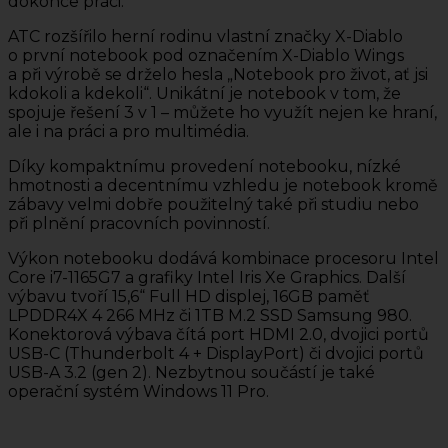
dokonce práci.
ATC rozšířilo herní rodinu vlastní značky X-Diablo
o první notebook pod označením X-Diablo Wings
a při výrobě se drželo hesla „Notebook pro život, ať jsi
kdokoli a kdekoli“. Unikátní je notebook v tom, že
spojuje řešení 3 v 1 – můžete ho využít nejen ke hraní,
ale i na práci a pro multimédia.
Díky kompaktnímu provedení notebooku, nízké
hmotnosti a decentnímu vzhledu je notebook kromě
zábavy velmi dobře použitelný také při studiu nebo
při plnění pracovních povinností.
Výkon notebooku dodává kombinace procesoru Intel
Core i7-1165G7 a grafiky Intel Iris Xe Graphics. Další
výbavu tvoří 15,6“ Full HD displej, 16GB paměť
LPDDR4X 4 266 MHz či 1TB M.2 SSD Samsung 980.
Konektorová výbava čítá port HDMI 2.0, dvojici portů
USB-C (Thunderbolt 4 + DisplayPort) či dvojici portů
USB-A 3.2 (gen 2). Nezbytnou součástí je také
operační systém Windows 11 Pro.