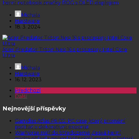
herní notebook značky ROG s OLED displejem
Michala
Hardware
18. 3. 2024
Acer Predator Triton Neo 16 s procesory Intel Core
Ultra
Michala
Hardware
16. 12. 2023
Předchozí
Další
Nejnovější příspěvky
Gamdias Atlas P6 CG: PC case, který promění
počítač v dekorativní exponát
Warhorse míří do Středozemě, česká herní
pýcha ohlásila nejambicióznější projekt v historii