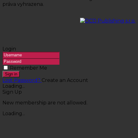
práva vyhrazena.
Login
Remember Me
Sign in
Lost Password?
Create an Account
Loading...
Sign Up
New membership are not allowed.
Loading...