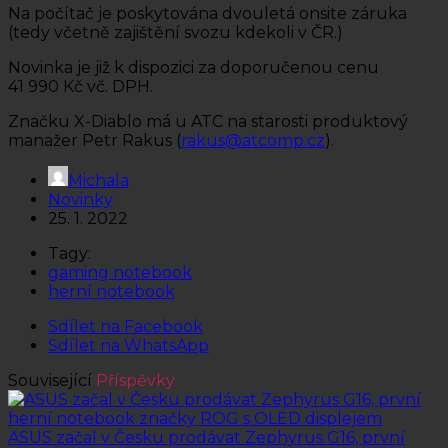
Na počítač je poskytována dvouletá onsite záruka
(tedy včetně zajištění svozu kdekoli v ČR.)
Novinka je již k dispozici za doporučenou cenu
41 990 Kč vč. DPH.
Značku X-Diablo má u ATC na starosti produktový
manažer Petr Rakus (
rakus@atcomp.cz
).
Michala
Novinky
25. 1. 2022
Tagy:
gaming notebook
herní notebook
Sdílet na Facebook
Sdílet na WhatsApp
Související
Příspěvky
ASUS začal v Česku prodávat Zephyrus G16, první