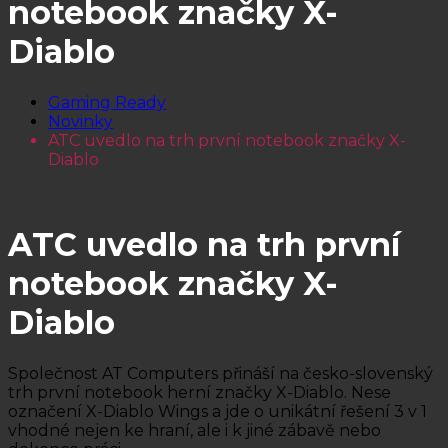
notebook značky X-
Diablo
Gaming Ready
Novinky
ATC uvedlo na trh první notebook značky X-
Diablo
ATC uvedlo na trh první
notebook značky X-
Diablo
Společnost AT Computers přináší na česko-slovenský
trh první notebook herní značky X-Diablo. Nese
označení X-Diablo Wings a jde o unikátní řešení 3 v 1
vhodné nejen ke hraní, ale i k jiné zábavě nebo