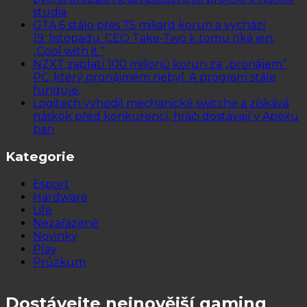
studia
GTA 6 stálo přes 75 miliard korun a vychází
19. listopadu. CEO Take-Two k tomu říká jen:
„Cool with it.“
NZXT zaplatí 100 milionů korun za „pronájem“
PC, který pronájmem nebyl. A program stále
funguje.
Logitech vyhodil mechanické switche a získává
náskok před konkurencí, hráči dostávají v Apexu
ban
Kategorie
Esport
Hardware
Life
Nezařazené
Novinky
Play
Průzkum
Dostávejte nejnovější gaming