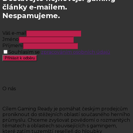
články e-mailem.
Nespamujeme.
Váš e-mail
Jméno
Příjmení
Souhlasím se
zpracováním osobních údajů
Přihlásit k odběru
O nás
Cílem Gaming Ready je pomáhat českým prodejcům
proniknout do stěžejních oblastí současného herního
průmyslu. Chceme zvyšovat povědomí o rozmanitých
tématech a oblastech souvisejících s gamingem,
které zatím tuzemští reselleři do hloubky