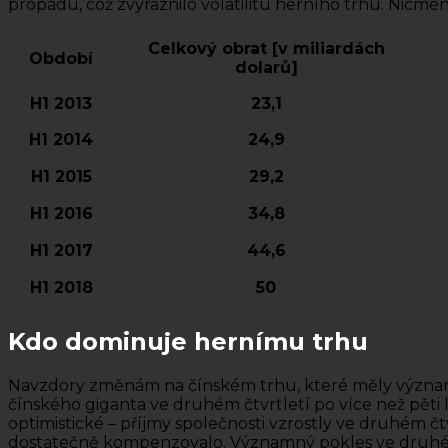
propadu, což zvýraznilo volatilitu herního trhu. Nicm
Celkový obrat [v miliardách
Období
dolarů]
H1 2013
23,1
H1 2014
24,9
H1 2015
29,2
H1 2016
34,8
H1 2017
44,6
H1 2018
50
Kdo dominuje hernímu trhu
Navzdory změnám na čínském trhu, které měly významn
čínského giganta ve druhém čtvrtletí po více než pěti
optimistické – příjmy společnosti vzrostly ve druhém č
dostatečně kompenzovalo. Významný pokles ve druhém č