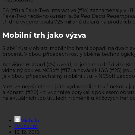
EA (#8) a Take-Two Interactive (#14) zaznamenaly v H1 n
Take-Two nedávno oznámila, že
Red Dead Redemptio
tří dnů vygenerovala 725 milionů dolarů na prodejích 
Mobilní trh jako výzva
Slabší růst v oblasti mobilního hraní dopadl na dva hlav
procent. V obou případech rostly oběma technologickým
Activision Blizzard (#5) uvedl, že jeho mobilní divize 
viditelný pokles. NCSoft (#17) a nováček IGG (#25) jso
je v obou případech silný mobilní titul – NCSoft zabodo
Mezi 25 nejvýdělečnějšími vydavateli je také několik j
a Konami (#20) – ti všichni se potýkali s poklesem obratu
na aktuálních top titulech, nicméně u klíčových her do
Michala
Průzkum
13. 12. 2018