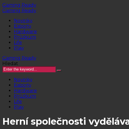
Gaming Ready
Gaming Ready
Novinky
Esporty
Hardware
Průzkum
Life
Play
Gaming Ready
Hledat
Novinky
Esporty
Hardware
Průzkum
Life
Play
Herní společnosti vyděláva