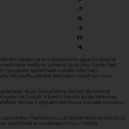
-7
15
-9
20
16
digitálního obsahu je pro amerického giganta obecně
icrosoft také nedávno oznámil, že službu Game Pass
í vývojářské společnosti a podle informací
ahy Microsoftu přinést exkluzivní obsah pro svou
ngleplayer tituly
God of War
a
Detroit: Becoming
byl vydán na Switch. V tomto trendu bude Nintendo
shBros
. Výnosy z digitální distribuce a služeb porostou
e původního PlayStationu s 20 předinstalovanými tituly.
ec nejrychleji se prodávající hrou v historii