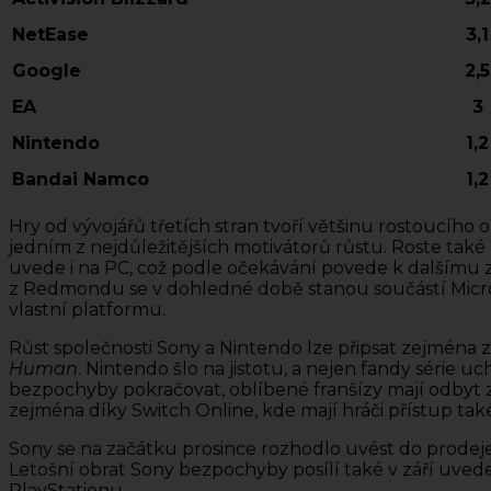
NetEase
3,1
Google
2,5
EA
3
Nintendo
1,2
Bandai Namco
1,2
Hry od vývojářů třetích stran tvoří většinu rostoucího 
jedním z nejdůležitějších motivátorů růstu. Roste tak
uvede i na PC, což podle očekávání povede k dalšímu z
z Redmondu se v dohledné době stanou součástí Microso
vlastní platformu.
Růst společnosti Sony a Nintendo lze připsat zejména zá
Human
. Nintendo šlo na jistotu, a nejen fandy série uch
bezpochyby pokračovat, oblíbené franšízy mají odbyt 
zejména díky Switch Online, kde mají hráči přístup tak
Sony se na začátku prosince rozhodlo uvést do prodeje r
Letošní obrat Sony bezpochyby posílí také v září uved
PlayStationu.