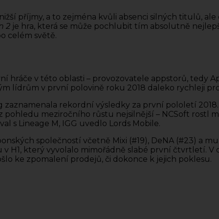
ižší příjmy, a to zejména kvůli absenci silných titulů, a
n 2
je hra, která se může pochlubit tím absolutně nejl
po celém světě.
ní hráče v této oblasti – provozovatele appstorů, tedy App
 lídrům v první polovině roku 2018 daleko rychleji pro
King zaznamenala rekordní výsledky za první pololetí 201
u z pohledu meziročního růstu nejsilnější – NCSoft rostl
val s Lineage M, IGG uvedlo Lords Mobile.
aponských společností včetně Mixi (#19), DeNA (#23) a mu
 v H1, který vyvolalo mimořádně slabé první čtvrtletí. V o
šlo ke zpomalení prodejů, či dokonce k jejich poklesu.