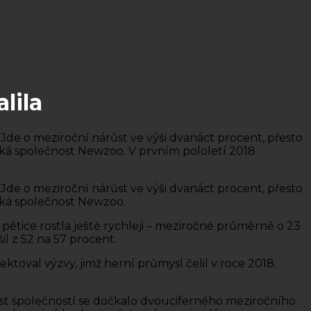
lila
Jde o meziroční nárůst ve výši dvanáct procent, přesto
ická společnost Newzoo. V prvním pololetí 2018
Jde o meziroční nárůst ve výši dvanáct procent, přesto
ická společnost Newzoo.
 pětice rostla ještě rychleji – meziročně průměrně o 23
l z 52 na 57 procent.
toval výzvy, jimž herní průmysl čelil v roce 2018.
est společností se dočkalo dvouciferného meziročního