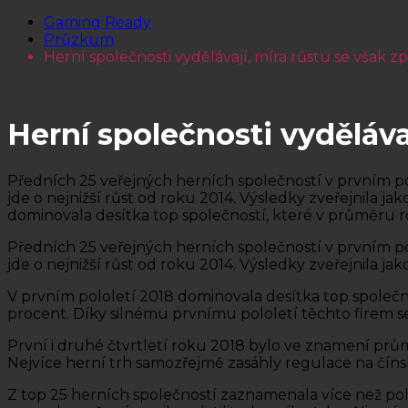
Gaming Ready
Průzkum
Herní společnosti vydělávají, míra růstu se však z
Herní společnosti vyděláva
Předních 25 veřejných herních společností v prvním po
jde o nejnižší růst od roku 2014. Výsledky zveřejnila
dominovala desítka top společností, které v průměru ro
Předních 25 veřejných herních společností v prvním po
jde o nejnižší růst od roku 2014. Výsledky zveřejnila
V prvním pololetí 2018 dominovala desítka top společno
procent. Díky silnému prvnímu pololetí těchto firem se
První i druhé čtvrtletí roku 2018 bylo ve znamení prům
Nejvíce herní trh samozřejmě zasáhly regulace na čín
Z top 25 herních společností zaznamenala více než pol