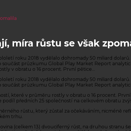
pomalila
jí, míra růstu se však zpoma
loletí roku 2018 vydělalo dohromady 50 miliard dolarů. 
 jako součást průzkumu Global Play Market Report analyt
stly v obratu o 16 procent. První pětice…
loletí roku 2018 vydělalo dohromady 50 miliard dolarů. 
 jako součást průzkumu Global Play Market Report analyt
stí, které v průměru rostly v obratu o 16 procent. První
 podíl předních 25 společností na celkovém obratu zvýši
ěrného růstu, který zůstal za očekáváním, nicméně reflek
ském trhu.
ovina (celkem 13) dvouciferný růst, na druhou stranu š