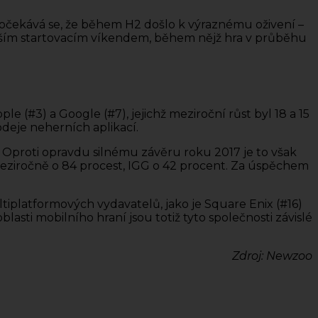
le očekává se, že během H2 došlo k výraznému oživení –
epším startovacím víkendem, během nějž hra v průběhu
le (#3) a Google (#7), jejichž meziroční růst byl 18 a 15
deje neherních aplikací.
8. Oproti opravdu silnému závěru roku 2017 je to však
 meziročně o 84 procest, IGG o 42 procent. Za úspěchem
ltiplatformových vydavatelů, jako je Square Enix (#16)
blasti mobilního hraní jsou totiž tyto společnosti závislé
Zdroj: Newzoo