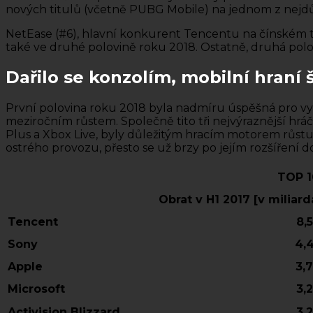
nových titulů (včetně PUBG Mobile) na jednom z nejdůl
NetEase (#6), hlavní konkurent Tencentu na čínském tr
také ve druhé polovině roku 2018. Ostatně, druhá polo
Dařilo se konzolím, mobilní hraní 
První polovina roku 2018 byla nadmíru úspěšná pro vyd
meziročním růstem. Společně tito tři nejvýraznější hráči
Plus a Xbox Live, byly důležitým hracím motorem růstu.
ostrého provozu, přesto se už brzy po jejím rozšíření d
TOP 1
Obrat v H1 2017 [v miliar
Tencent
8,5
Sony
4,
Apple
3,7
Microsoft
3,2
Activision Blizzard
3,2