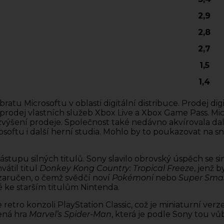
2,9
2,8
2,7
1,5
1,4
obratu Microsoftu v oblasti digitální distribuce. Prodej 
é prodej vlastních služeb Xbox Live a Xbox Game Pass. M
výšení prodeje. Společnost také nedávno akvírovala dalš
ftu i další herní studia. Mohlo by to poukazovat na sn
stupu silných titulů. Sony slavilo obrovský úspěch se si
vátil titul
Donkey Kong Country: Tropical Freeze
, jenž 
zaručen, o čemž svědčí noví
Pokémoni
nebo
Super Sma
é ke starším titulům Nintenda.
etro konzoli PlayStation Classic, což je miniaturní verz
ená hra
Marvel’s Spider-Man
, která je podle Sony tou vůb