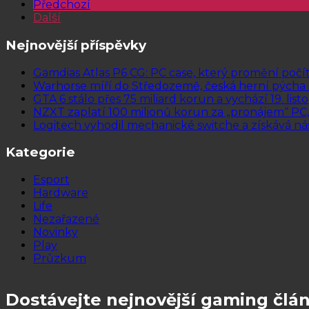
Předchozí
Další
Nejnovější příspěvky
Gamdias Atlas P6 CG: PC case, který promění počí
Warhorse míří do Středozemě, česká herní pýcha ohl
GTA 6 stálo přes 75 miliard korun a vychází 19. lis
NZXT zaplatí 100 milionů korun za „pronájem“ PC
Logitech vyhodil mechanické switche a získává ná
Kategorie
Esport
Hardware
Life
Nezařazené
Novinky
Play
Průzkum
Dostávejte nejnovější gaming člá