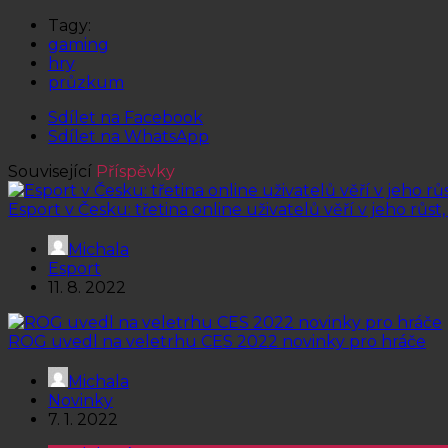
Tagy:
gaming
hry
průzkum
Sdílet na Facebook
Sdílet na WhatsApp
Související
Příspěvky
Esport v Česku: třetina online uživatelů věří v jeho růst
Michala
Esport
11. 8. 2022
ROG uvedl na veletrhu CES 2022 novinky pro hráče
Michala
Novinky
7. 1. 2022