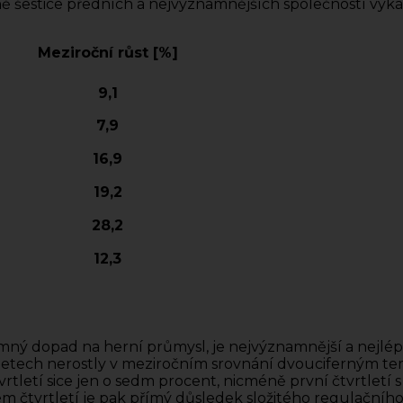
éně šestice předních a nejvýznamnějších společností vyk
Meziroční růst [%]
9,1
7,9
16,9
19,2
28,2
12,3
ý dopad na herní průmysl, je nejvýznamnější a nejlépe
 letech nerostly v meziročním srovnání dvouciferným t
tvrtletí sice jen o sedm procent, nicméně první čtvrtle
tvrtletí je pak přímý důsledek složitého regulačního p