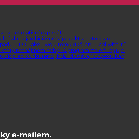
tač v dekorativní exponát
ásila nejambicióznější projekt v historii studia
topadu. CEO Take-Two k tomu říká jen: „Cool with it.“
, který pronájmem nebyl. A program stále funguje.
skok před konkurencí, hráči dostávají v Apexu ban
nky e-mailem.