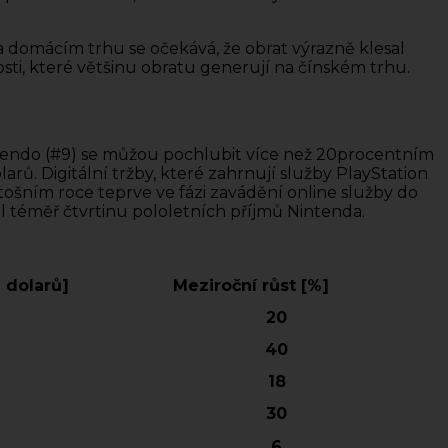
a domácím trhu se očekává, že obrat výrazně klesal
ti, které většinu obratu generují na čínském trhu.
intendo (#9) se můžou pochlubit více než 20procentním
larů. Digitální tržby, které zahrnují služby PlayStation
etošním roce teprve ve fázi zavádění online služby do
val téměř čtvrtinu pololetních příjmů Nintenda.
h dolarů]
Meziroční růst [%]
20
40
18
30
6