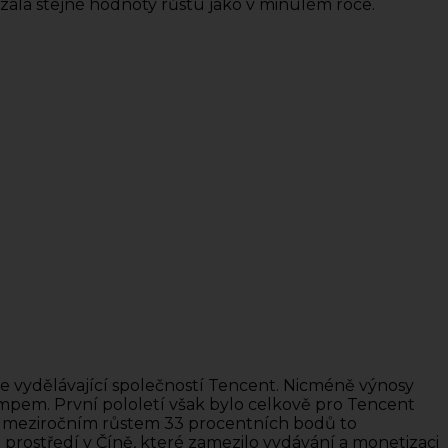
ázala stejné hodnoty růstu jako v minulém roce.
 vydělávající společností Tencent. Nicméně výnosy
empem. První pololetí však bylo celkově pro Tencent
tí s meziročním růstem 33 procentních bodů to
rostředí v Číně, které zamezilo vydávání a monetizaci