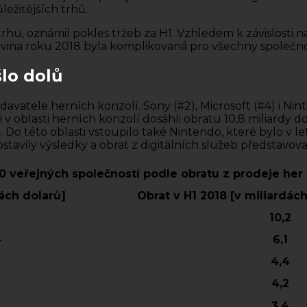
ežitějších trhů.
hu, oznámil pokles tržeb za H1. Vzhledem k závislosti n
vina roku 2018 byla komplikovaná pro všechny společnos
šlo dolů
avatele herních konzolí. Sony (#2), Microsoft (#4) i N
 v oblasti herních konzolí dosáhli obratu 10,8 miliardy do
 Do této oblasti vstoupilo také Nintendo, které bylo v l
ostavily výsledky a obrat z digitálních služeb představo
0 veřejných společností podle obratu z prodeje her
dách dolarů]
Obrat v H1 2018 [v miliardác
10,2
4
6,1
4,4
4,2
3,4