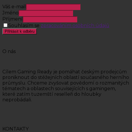
Váš e-mail
Jméno
Příjmení
Souhlasím se
zpracováním osobních údajů
Přihlásit k odběru
O nás
Cílem Gaming Ready je pomáhat českým prodejcům
proniknout do stěžejních oblastí současného herního
průmyslu. Chceme zvyšovat povědomí o rozmanitých
tématech a oblastech souvisejících s gamingem,
které zatím tuzemští reselleři do hloubky
neprobádali.
KONTAKTY