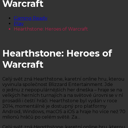
Warcraft
Gaming Ready
Play
Hearthstone: Heroes of Warcraft
Hearthstone: Heroes of
Warcraft
Celý svět zná Hearthstone, karetní online hru, kterou
vyvinula společnost Blizzard Entertainment. Jde
o jednu z nepopulárnějších her dneška – hraje se na
velkých herních turnajích a na světové úrovni se v ní
prosadili i čeští hráči. Hearthstone byl vydán v roce
2014, momentálně je dostupný pro platformy
Android, Windows, macOS a iOS a hraje ho více než 70
milionů hráčů po celém světě. Za…
Celý svět zná
Hearthstone
, karetní online hru, kterou