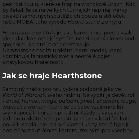
pestrost titulů, které se hrají na vrcholové úrovni. Kdo
by čekal, že se na velkých turnajích napínají nervy
diváků i samotných soutěžících pouze u stříleček
nebo MOBA, toho vyvede
Hearthstone
z omylu.
Hearthstone
se tituluje jako karetní hra, přesto však
jde o daleko složitější systém, než si běžný člověk pod
spojením „karetní hra“ představuje.
Hearthstone
nabízí unikátní herní model, který
kombinuje fantastický svět a neotřelé pojetí
s návykovou hratelností.
Jak se hraje Hearthstone
Samotný hráč si pro hru vybírá podobně jako ve
World of Warcraft
svého hrdinu. Na výběr je devět rolí
–
druid, hunter, mage, paladin, priest, shaman, rouge,
warlock
a
warrior
– které se od sebe vzájemně liší
svými speciálními schopnostmi. Každý je vybaven
jednou unikátní schopností, již může v každém kole
použít. Každá role má své vlastní karty, které bývají
doplněny neutrálními kartami, stejnými pro všechny.