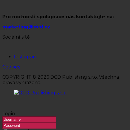
Pro možnosti spolupráce nás kontaktujte na:
marketing@dcd.cz
Sociální sítě
Instagram
Cookies
COPYRIGHT © 2026 DCD Publishing s.r.o. Všechna
práva vyhrazena.
Login