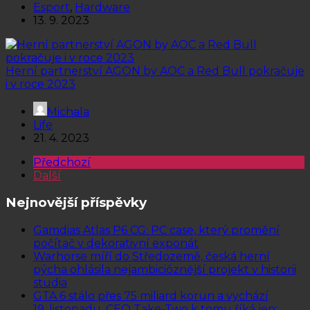
Esport
,
Hardware
13. 9. 2023
Herní partnerství AGON by AOC a Red Bull pokračuje
i v roce 2023
Michala
Life
21. 4. 2023
Předchozí
Další
Nejnovější příspěvky
Gamdias Atlas P6 CG: PC case, který promění
počítač v dekorativní exponát
Warhorse míří do Středozemě, česká herní
pýcha ohlásila nejambicióznější projekt v historii
studia
GTA 6 stálo přes 75 miliard korun a vychází
19. listopadu. CEO Take-Two k tomu říká jen: