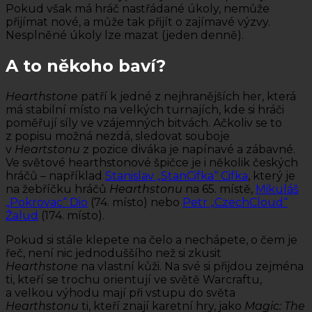
Pokud však má hráč nastřádané úkoly, nemůže
přijímat nové, a může tak přijít o zajímavé výzvy.
Nesplněné úkoly lze mazat (jeden denně).
A to někoho baví?
Hearthstone
patří k jedné z nejhranějších her, která
má stabilní místo na velkých turnajích, kde si hráči
poměřují síly ve vzájemných bitvách. Ačkoliv se to
z popisu možná nezdá, sledovat souboje
v
Heartstonu
z pozice diváka je napínavé a zábavné.
Ve světové hearthstonové špičce je i několik českých
hráčů – například
Stanislav „StanCifka“ Cifka
, který je
na žebříčku hráčů
Hearthstonu
na 65. místě,
Mikuláš
„Pokrovac“ Dio
(74. místo) nebo
Petr „CzechCloud“
Žalud
(174. místo).
Pokud si stále klepete na čelo a nechápete, o čem je
řeč, není nic jednoduššího než si zkusit
Hearthstone
na vlastní kůži. Na své si přijdou zejména
ti, kteří se trochu orientují ve světě Warcraftu,
a velkou výhodu mají při vstupu do světa
Hearthstonu
ti, kteří znají karetní hry, jako
Magic: The