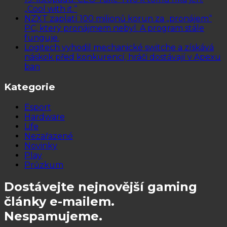
„Cool with it.“
NZXT zaplatí 100 milionů korun za „pronájem“
PC, který pronájmem nebyl. A program stále
funguje.
Logitech vyhodil mechanické switche a získává
náskok před konkurencí, hráči dostávají v Apexu
ban
Kategorie
Esport
Hardware
Life
Nezařazené
Novinky
Play
Průzkum
Dostávejte nejnovější gaming
články e-mailem.
Nespamujeme.