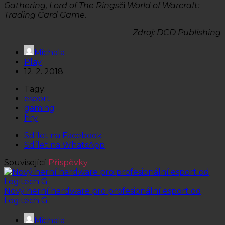
Gathering, Lord of The Rings
či
World of Warcraft:
Trading Card Game
.
Zdroj: DCD Publishing
Michala
Play
12. 2. 2018
Tagy:
esport
gaming
hry
Sdílet na Facebook
Sdílet na WhatsApp
Související
Příspěvky
Nový herní hardware pro profesionální esport od
Logitech G
Michala