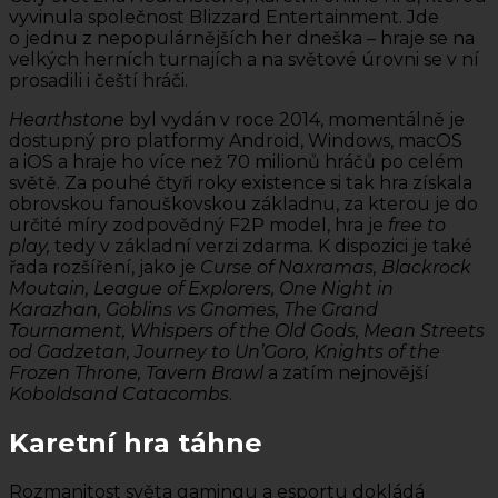
vyvinula společnost Blizzard Entertainment. Jde
o jednu z nepopulárnějších her dneška – hraje se na
velkých herních turnajích a na světové úrovni se v ní
prosadili i čeští hráči.
Hearthstone
byl vydán v roce 2014, momentálně je
dostupný pro platformy Android, Windows, macOS
a iOS a hraje ho více než 70 milionů hráčů po celém
světě. Za pouhé čtyři roky existence si tak hra získala
obrovskou fanouškovskou základnu, za kterou je do
určité míry zodpovědný F2P model, hra je
free to
play,
tedy v základní verzi zdarma
.
K dispozici je také
řada rozšíření, jako je
Curse of Naxramas, Blackrock
Moutain, League of Explorers, One Night in
Karazhan, Goblins vs Gnomes, The Grand
Tournament, Whispers of the Old Gods, Mean Streets
od Gadzetan, Journey to Un’Goro, Knights of the
Frozen Throne, Tavern Brawl
a zatím nejnovější
Kobolds
and Catacombs
.
Karetní hra táhne
Rozmanitost světa gamingu a esportu dokládá