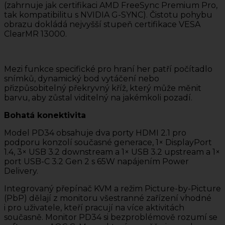
(zahrnuje jak certifikaci AMD FreeSync Premium Pro,
tak kompatibilitu s NVIDIA G-SYNC). Čistotu pohybu
obrazu dokládá nejvyšší stupeň certifikace VESA
ClearMR 13000.
Mezi funkce specifické pro hraní her patří počítadlo
snímků, dynamický bod vytáčení nebo
přizpůsobitelný překryvný kříž, který může měnit
barvu, aby zůstal viditelný na jakémkoli pozadí.
Bohatá konektivita
Model PD34 obsahuje dva porty HDMI 2.1 pro
podporu konzolí současné generace, 1× DisplayPort
1.4, 3× USB 3.2 downstream a 1× USB 3.2 upstream a 1×
port USB-C 3.2 Gen 2 s 65W napájením Power
Delivery.
Integrovaný přepínač KVM a režim Picture-by-Picture
(PbP) dělají z monitoru všestranné zařízení vhodné
i pro uživatele, kteří pracují na více aktivitách
současně. Monitor PD34 si bezproblémově rozumí se