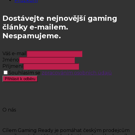
Průzkum
Dostávejte nejnovější gaming
články e-mailem.
Nespamujeme.
Váš e-mail
Jméno
Příjmení
Souhlasím se
zpracováním osobních údajů
Přihlásit k odběru
O nás
Cílem Gaming Ready je pomáhat českým prodejcům