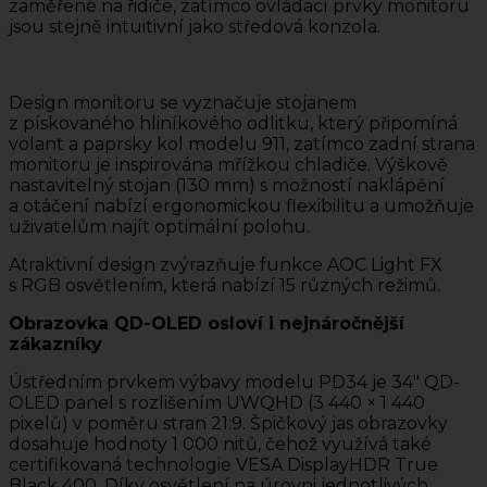
zaměřené na řidiče, zatímco ovládací prvky monitoru
jsou stejně intuitivní jako středová konzola.
Design monitoru se vyznačuje stojanem
z pískovaného hliníkového odlitku, který připomíná
volant a paprsky kol modelu 911, zatímco zadní strana
monitoru je inspirována mřížkou chladiče. Výškově
nastavitelný stojan (130 mm) s možností naklápění
a otáčení nabízí ergonomickou flexibilitu a umožňuje
uživatelům najít optimální polohu.
Atraktivní design zvýrazňuje funkce AOC Light FX
s RGB osvětlením, která nabízí 15 různých režimů.
Obrazovka QD-OLED osloví i nejnáročnější
zákazníky
Ústředním prvkem výbavy modelu PD34 je 34″ QD-
OLED panel s rozlišením UWQHD (3 440 × 1 440
pixelů) v poměru stran 21:9. Špičkový jas obrazovky
dosahuje hodnoty 1 000 nitů, čehož využívá také
certifikovaná technologie VESA DisplayHDR True
Black 400. Díky osvětlení na úrovni jednotlivých