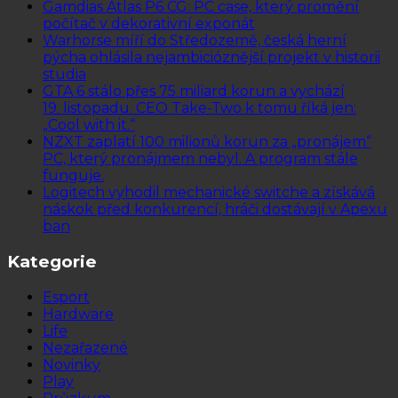
Gamdias Atlas P6 CG: PC case, který promění
počítač v dekorativní exponát
Warhorse míří do Středozemě, česká herní
pýcha ohlásila nejambicióznější projekt v historii
studia
GTA 6 stálo přes 75 miliard korun a vychází
19. listopadu. CEO Take-Two k tomu říká jen:
„Cool with it.“
NZXT zaplatí 100 milionů korun za „pronájem“
PC, který pronájmem nebyl. A program stále
funguje.
Logitech vyhodil mechanické switche a získává
náskok před konkurencí, hráči dostávají v Apexu
ban
Kategorie
Esport
Hardware
Life
Nezařazené
Novinky
Play