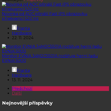
Novinka od AOC přináší Fast IPS obrazovku
s frekvencí 520 Hz
Franta
Hardware
22. 11. 2024
Monitor EVNIA 34M2C5501A rozšiřuje herní řadu
EVNIA 5000
Franta
Hardware
13. 11. 2024
Předchozí
Další
Nejnovější příspěvky