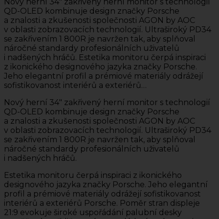
Nový herní 34″ zakřivený herní monitor s technologií
QD-OLED kombinuje design značky Porsche
a znalosti a zkušenosti společnosti AGON by AOC
v oblasti zobrazovacích technologií. Ultraširoký PD34
se zakřivením 1 800R je navržen tak, aby splňoval
náročné standardy profesionálních uživatelů
i nadšených hráčů. Estetika monitoru čerpá inspiraci
z ikonického designového jazyka značky Porsche.
Jeho elegantní profil a prémiové materiály odrážejí
sofistikovanost interiérů a exteriérů…
Nový herní 34″ zakřivený herní monitor s technologií
QD-OLED kombinuje design značky Porsche
a znalosti a zkušenosti společnosti AGON by AOC
v oblasti zobrazovacích technologií. Ultraširoký PD34
se zakřivením 1 800R je navržen tak, aby splňoval
náročné standardy profesionálních uživatelů
i nadšených hráčů.
Estetika monitoru čerpá inspiraci z ikonického
designového jazyka značky Porsche. Jeho elegantní
profil a prémiové materiály odrážejí sofistikovanost
interiérů a exteriérů Porsche. Poměr stran displeje
21:9 evokuje široké uspořádání palubní desky