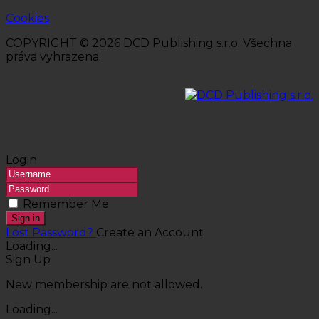
Cookies
COPYRIGHT © 2026 DCD Publishing s.r.o. Všechna
práva vyhrazena.
Login
Remember Me
Sign in
Lost Password?
Create an Account
Loading...
Sign Up
New membership are not allowed.
Loading...