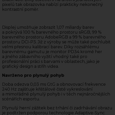
pixelů tak obrazovka nabízí prakticky nekonečný
kontrastní poměr.
Displej umožňuje zobrazit 1,07 miliardy barev
a pokrývá 100 % barevného prostoru sRGB, 99 %
barevného prostoru AdobeRGB a 99 % barevného
prostoru DCI-P3. Již z výroby se může také pochlubit
velmi přesnou kalibrací barev. Díky rozsáhlému
barevnému gamutu je monitor PD34 kromě her
a jiného zábavního vyžití vhodný také pro
profesionální práci s barvami v oblastech, jako je
grafický design a střih videa.
Navrženo pro plynulý pohyb
Doba odezva 0,03 ms GtG a obnovovací frekvence
240 Hz zajišťuje křišťálově čisté vykreslování
a mimořádně plynulý pohyb i v těch nejnáročnějších
scénářích esportu.
Plynulý herní zážitek bez trhání či zadrhávání obrazu
je podtržen podporou technologie Adaptive-Sync