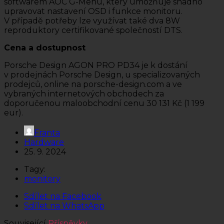
softwarem AOC G-Menu, který umožňuje snadno
upravovat nastavení OSD i funkce monitoru.
V případě potřeby lze využívat také dva 8W
reproduktory certifikované společností DTS.
Cena a dostupnost
Porsche Design AGON PRO PD34 je k dostání
v prodejnách Porsche Design, u specializovaných
prodejců, online na porsche-design.com a ve
vybraných internetových obchodech za
doporučenou maloobchodní cenu 30 131 Kč (1 199
eur).
Franta
Hardware
25. 9. 2024
Tagy:
monitory
Sdílet na Facebook
Sdílet na WhatsApp
Související
Příspěvky