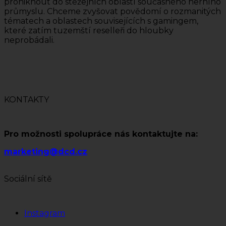
proniknout do stěžejních oblastí současného herního
průmyslu. Chceme zvyšovat povědomí o rozmanitých
tématech a oblastech souvisejících s gamingem,
které zatím tuzemští reselleři do hloubky
neprobádali.
KONTAKTY
Pro možnosti spolupráce nás kontaktujte na:
marketing@dcd.cz
Sociální sítě
Instagram