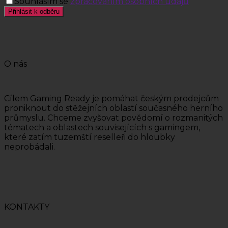
Souhlasím se
zpracováním osobních údajů
Přihlásit k odběru
O nás
Cílem Gaming Ready je pomáhat českým prodejcům
proniknout do stěžejních oblastí současného herního
průmyslu. Chceme zvyšovat povědomí o rozmanitých
tématech a oblastech souvisejících s gamingem,
které zatím tuzemští reselleři do hloubky
neprobádali.
KONTAKTY