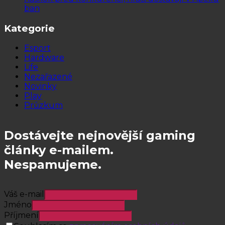
ban
Kategorie
Esport
Hardware
Life
Nezařazené
Novinky
Play
Průzkum
Dostávejte nejnovější gaming
články e-mailem.
Nespamujeme.
Váš e-mail
Jméno
Příjmení