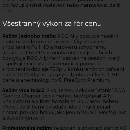
potřebují změnit nastavení nebo nainstalovat další
hru.
Všestranný výkon za fér cenu
Režim jednoho hráče
: ROG Ally posouvá mobilní
hraní na zcela novou úroveň. Díky obrazovce
s rozlišením Full HD a hardwaru schopnému
dosáhnout 60 FPS v mnoha nejnovějších hrách
poskytuje ROG Ally herní zážitek na cestách, který
uspokojí hráče všech kategorií. V porovnání
s rozlišením displeje 720p u konkurenčních zařízení
nabízí ROG Ally ostrý a plynulý obraz díky Full HD
panelu a technologii AMD FreeSync Premium.
Režim více hráčů
: S volitelnou dokovací stanicí ROG
Gaming Charger Dock mohou hráči připojit Ally
k televizoru a přitom ho nabíjet. Současně mohou
připojit další herní ovladače. Ally si hravě poradí
s hrami pro více hráčů, jako jsou
NBA 2K3
,
Moving Out
a
Street Fighter V
.
Profesionální režim
: Ve spojení s dokovací stanicí XG