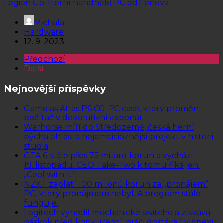
Legion Go: Herní handheld PC od Lenova
Michala
Hardware
12. 9. 2023
Předchozí
Další
Nejnovější příspěvky
Gamdias Atlas P6 CG: PC case, který promění
počítač v dekorativní exponát
Warhorse míří do Středozemě, česká herní
pýcha ohlásila nejambicióznější projekt v historii
studia
GTA 6 stálo přes 75 miliard korun a vychází
19. listopadu. CEO Take-Two k tomu říká jen:
„Cool with it.“
NZXT zaplatí 100 milionů korun za „pronájem“
PC, který pronájmem nebyl. A program stále
funguje.
Logitech vyhodil mechanické switche a získává
náskok před konkurencí, hráči dostávají v Apexu