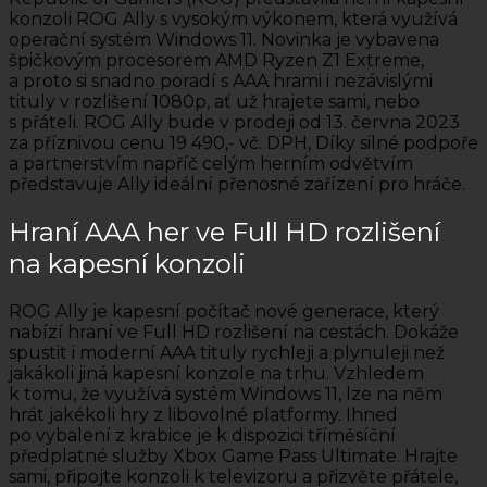
konzoli ROG Ally s vysokým výkonem, která využívá
operační systém Windows 11. Novinka je vybavena
špičkovým procesorem AMD Ryzen Z1 Extreme,
a proto si snadno poradí s AAA hrami i nezávislými
tituly v rozlišení 1080p, ať už hrajete sami, nebo
s přáteli. ROG Ally bude v prodeji od 13. června 2023
za příznivou cenu 19 490,- vč. DPH, Díky silné podpoře
a partnerstvím napříč celým herním odvětvím
představuje Ally ideální přenosné zařízení pro hráče.
Hraní AAA her ve Full HD rozlišení
na kapesní konzoli
ROG Ally je kapesní počítač nové generace, který
nabízí hraní ve Full HD rozlišení na cestách. Dokáže
spustit i moderní AAA tituly rychleji a plynuleji než
jakákoli jiná kapesní konzole na trhu. Vzhledem
k tomu, že využívá systém Windows 11, lze na něm
hrát jakékoli hry z libovolné platformy. Ihned
po vybalení z krabice je k dispozici tříměsíční
předplatné služby Xbox Game Pass Ultimate. Hrajte
sami, připojte konzoli k televizoru a přizvěte přátele,