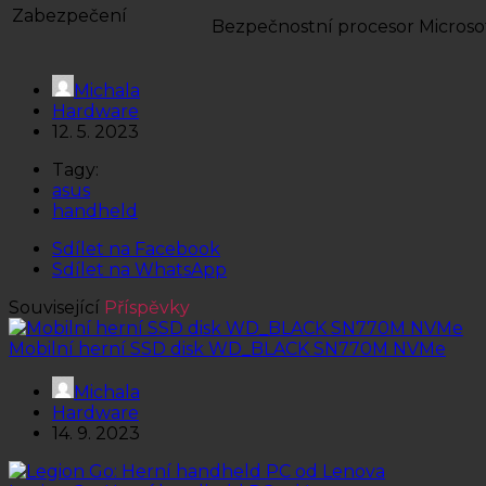
Zabezpečení
Bezpečnostní procesor Microso
Michala
Hardware
12. 5. 2023
Tagy:
asus
handheld
Sdílet na Facebook
Sdílet na WhatsApp
Související
Příspěvky
Mobilní herní SSD disk WD_BLACK SN770M NVMe
Michala
Hardware
14. 9. 2023