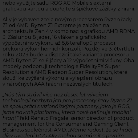
nebo využijte sadu ROG XG Mobile s externí
grafickou kartou a dopřejte si špičkové zážitky z hraní.
Ally je vybaven zcela novým procesorem Ryzen řady
Z1 od AMD. Ryzen Z1 Extreme je založen na
architektuře Zen 4 v kombinaci s grafikou AMD RDNA
3. Zásluhou 8 jader, 16 vláken a grafického
výpočetního výkonu až 8,6 teraflopů procesor
překoná výkon herních konzolí. Později ve 3. čtvrtletí
roku 2023 bude k dispozici také varianta procesoru
AMD Ryzen Z1 se 6 jádry a 12 výpočetními vlákny. Oba
modely podporují technologie FidelityFX Super
Resolution a AMD Radeon Super Resolution, které
slouží ke zvýšení výkonu a vylepšení obrazu
v náročných AAA hrách i nezávislých titulech.
„Náš tým strávil více než deset let vývojem
technologií nezbytných pro procesory řady Ryzen Z1.
Ve spolupráci s vizionářskými partnery, jako je ROG,
jsme navrhli platformu, která nově definuje mobilní
hraní,“
řekl Renato Fragale, senior director of product
management for the Consumer and Gaming Client
Business společnosti AMD.
„Máme radost, že se hráči
díky uvedení ROG Ally mohou seznámit s prvním