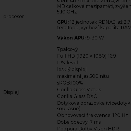
CPU:
Architektura Zen 4, 8 jader
MB celkové mezipaměti, zvýšen
5,10 GHz
procesor
GPU:
12 jednotek RDNA3, až 2,7
teraflopů, výchozí kapacita RA
Výkon APU:
9-30 W
7palcový
Full HD (1920 × 1080) 16:9
IPS-level
lesklý displej
maximální jas 500 nitů
sRGB:100%
Gorilla Glass Victus
Displej
Gorilla Glass DXC
Dotyková obrazovka (vícedotyk
současně)
Obnovovací frekvence: 120 Hz
Doba odezvy: 7 ms
Podpora Dolby Vision HDR