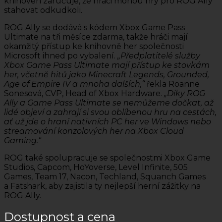
knihoven zaručuje, že hráči mohou hry pro ROG Ally
stahovat odkudkoli.
ROG Ally se dodává s kódem Xbox Game Pass
Ultimate na tři měsíce zdarma, takže hráči mají
okamžitý přístup ke knihovně her společnosti
Microsoft ihned po vybalení.
„Předplatitelé služby
Xbox Game Pass Ultimate mají přístup ke stovkám
her, včetně hitů jako Minecraft Legends, Grounded,
Age of Empire IV a mnoha dalších,“
řekla Roanne
Sonesová, CVP, Head of Xbox Hardware.
„Díky ROG
Ally a Game Pass Ultimate se nemůžeme dočkat, až
lidé objeví a zahrají si svou oblíbenou hru na cestách,
ať už jde o hraní nativních PC her ve Windows nebo
streamování konzolových her na Xbox Cloud
Gaming.“
ROG také spolupracuje se společnostmi Xbox Game
Studios, Capcom, HoYoverse, Level Infinite, 505
Games, Team 17, Nacon, Techland, Squanch Games
a Fatshark, aby zajistila ty nejlepší herní zážitky na
ROG Ally.
Dostupnost a cena