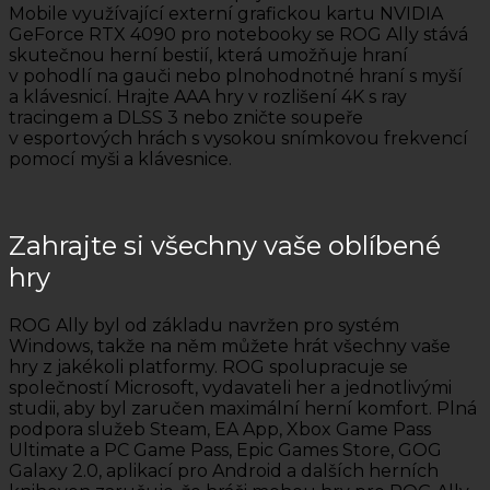
Mobile využívající externí grafickou kartu NVIDIA
GeForce RTX 4090 pro notebooky se ROG Ally stává
skutečnou herní bestií, která umožňuje hraní
v pohodlí na gauči nebo plnohodnotné hraní s myší
a klávesnicí. Hrajte AAA hry v rozlišení 4K s ray
tracingem a DLSS 3 nebo zničte soupeře
v esportových hrách s vysokou snímkovou frekvencí
pomocí myši a klávesnice.
Zahrajte si všechny vaše oblíbené
hry
ROG Ally byl od základu navržen pro systém
Windows, takže na něm můžete hrát všechny vaše
hry z jakékoli platformy. ROG spolupracuje se
společností Microsoft, vydavateli her a jednotlivými
studii, aby byl zaručen maximální herní komfort. Plná
podpora služeb Steam, EA App, Xbox Game Pass
Ultimate a PC Game Pass, Epic Games Store, GOG
Galaxy 2.0, aplikací pro Android a dalších herních