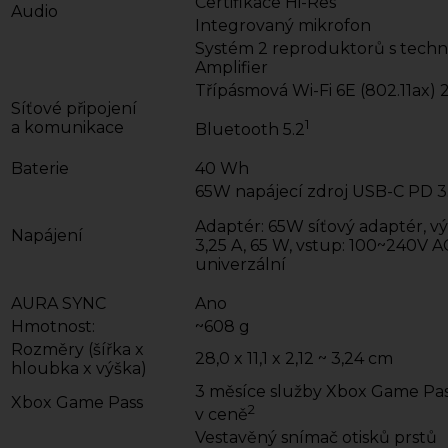
Certifikace Hi-Res
Audio
Integrovaný mikrofon
Systém 2 reproduktorů s techn
Amplifier
Třípásmová Wi-Fi 6E (802.11ax) 2
Síťové připojení
1
a komunikace
Bluetooth 5.2
Baterie
40 Wh
65W napájecí zdroj USB-C PD 3
Adaptér: 65W síťový adaptér, vý
Napájení
3,25 A, 65 W, vstup: 100~240V 
univerzální
AURA SYNC
Ano
Hmotnost:
~608 g
Rozměry (šířka x
28,0 x 11,1 x 2,12 ~ 3,24 cm
hloubka x výška)
3 měsíce služby Xbox Game Pas
Xbox Game Pass
2
v ceně
Vestavěný snímač otisků prstů