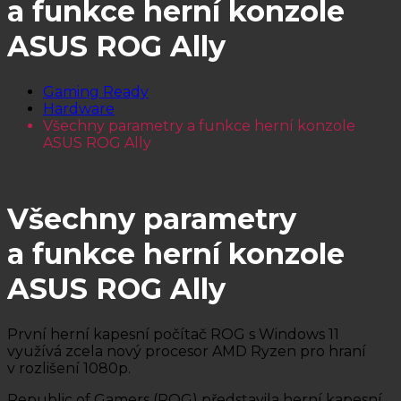
a funkce herní konzole
ASUS ROG Ally
Gaming Ready
Hardware
Všechny parametry a funkce herní konzole
ASUS ROG Ally
Všechny parametry
a funkce herní konzole
ASUS ROG Ally
První herní kapesní počítač ROG s Windows 11
využívá zcela nový procesor AMD Ryzen pro hraní
v rozlišení 1080p.
Republic of Gamers (ROG) představila herní kapesní