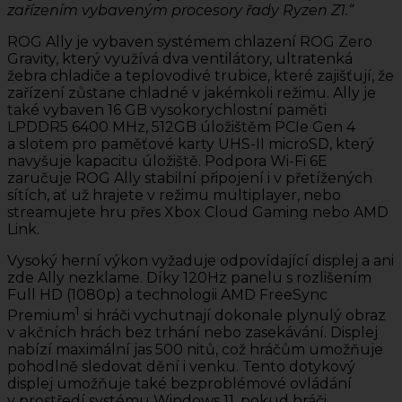
zařízením vybaveným procesory řady Ryzen Z1.“
ROG Ally je vybaven systémem chlazení ROG Zero
Gravity, který využívá dva ventilátory, ultratenká
žebra chladiče a teplovodivé trubice, které zajišťují, že
zařízení zůstane chladné v jakémkoli režimu. Ally je
také vybaven 16 GB vysokorychlostní paměti
LPDDR5 6400 MHz, 512GB úložištěm PCIe Gen 4
a slotem pro paměťové karty UHS-II microSD, který
navyšuje kapacitu úložiště. Podpora Wi-Fi 6E
zaručuje ROG Ally stabilní připojení i v přetížených
sítích, ať už hrajete v režimu multiplayer, nebo
streamujete hru přes Xbox Cloud Gaming nebo AMD
Link.
Vysoký herní výkon vyžaduje odpovídající displej a ani
zde Ally nezklame. Díky 120Hz panelu s rozlišením
Full HD (1080p) a technologii AMD FreeSync
1
Premium
si hráči vychutnají dokonale plynulý obraz
v akčních hrách bez trhání nebo zasekávání. Displej
nabízí maximální jas 500 nitů, což hráčům umožňuje
pohodlně sledovat dění i venku. Tento dotykový
displej umožňuje také bezproblémové ovládání
v prostředí systému Windows 11, pokud hráči