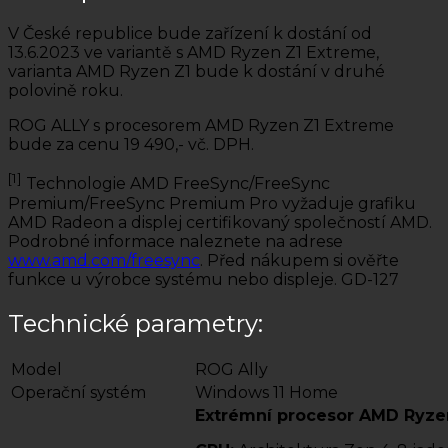
V České republice bude zařízení k dostání od
13.6.2023 ve variantě s AMD Ryzen Z1 Extreme,
varianta AMD Ryzen Z1 bude k dostání v druhé
polovině roku.
ROG ALLY s procesorem AMD Ryzen Z1 Extreme
bude za cenu 19 490,- vč. DPH.
[1]
Technologie AMD FreeSync/FreeSync
Premium/FreeSync Premium Pro vyžaduje grafiku
AMD Radeon a displej certifikovaný společností AMD.
Podrobné informace naleznete na adrese
www.amd.com/freesync
. Před nákupem si ověřte
funkce u výrobce systému nebo displeje. GD-127
Technické parametry:
Model
ROG Ally
Operační systém
Windows 11 Home
Extrémní procesor AMD Ryze