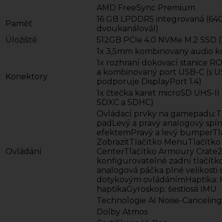
AMD FreeSync Premium
16 GB LPDDR5 integrovaná (64
Paměť
dvoukanálovál)
Úložiště
512GB PCIe 4.0 NVMe M.2 SSD 
1x 3,5mm kombinovaný audio k
1x rozhraní dokovací stanice R
a kombinovaný port USB-C (s U
Konektory
podporuje DisplayPort 1.4)
1x čtečka karet microSD UHS-II
SDXC a SDHC)
Ovládací prvky na gamepadu:Tl
padLevý a pravý analogový spí
efektemPravý a levý bumperTl
ZobrazitTlačítko MenuTlačít
Ovládání
CenterTlačítko Armoury Crate
konfigurovatelné zadní tlačítk
analogová páčka plné velikosti 
dotykovým ovládánímHaptika:
haptikaGyroskop: šestiosá IMU
Technologie AI Noise-Canceling
Dolby Atmos