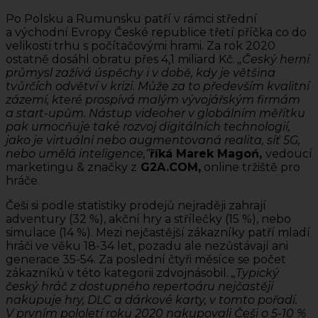
Po Polsku a Rumunsku patří v rámci střední
a východní Evropy České republice třetí příčka co do
velikosti trhu s počítačovými hrami. Za rok 2020
ostatně dosáhl obratu přes 4,1 miliard Kč.
„Český herní
průmysl zažívá úspěchy i v době, kdy je většina
tvůrčích odvětví v krizi. Může za to především kvalitní
zázemí, které prospívá malým vývojářským firmám
a start-upům. Nástup videoher v globálním měřítku
pak umocňuje také rozvoj digitálních technologií,
jako je virtuální nebo augmentovaná realita, síť 5G,
nebo umělá inteligence,“
říká Marek Magoń,
vedoucí
marketingu & značky z
G2A.COM,
online tržiště pro
hráče.
Češi si podle statistiky prodejů nejraději zahrají
adventury (32 %), akční hry a střílečky (15 %), nebo
simulace (14 %). Mezi nejčastější zákazníky patří mladí
hráči ve věku 18-34 let, pozadu ale nezůstávají ani
generace 35-54. Za poslední čtyři měsíce se počet
zákazníků v této kategorii zdvojnásobil.
„Typický
český hráč z dostupného repertoáru nejčastěji
nakupuje hry, DLC a dárkové karty, v tomto pořadí.
V prvním pololetí roku 2020 nakupovali Češi o 5-10 %