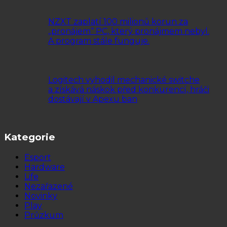
NZXT zaplatí 100 milionů korun za
„pronájem“ PC, který pronájmem nebyl.
A program stále funguje.
Logitech vyhodil mechanické switche
a získává náskok před konkurencí, hráči
dostávají v Apexu ban
Kategorie
Esport
Hardware
Life
Nezařazené
Novinky
Play
Průzkum