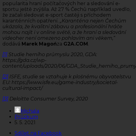
popularita hraní počítačových her a sledování e-
sportu ještě zvýšila. Až 27 % Čechů například uvedlo,
že začali sledovat e-sport častěji s příchodem
karanténních opatření.
„Karanténa nejen Čechům
ukázala, že kvalitní zábavu a profesionální hráče
mohou najít i v online světě, a že hraní a sledování
videoher není omezeno pohlavím ani věkem,“
dodává
Marek
Magoń
za
G2A.COM
.
[1]
Studie herního průmyslu 2020, GDA:
https://gda.cz/wp-
content/uploads/2020/06/GDA_Studie_herniho_prumys
[2]
ISFE, studie se vztahuje k plošnému obyvatelstvu
EU: https://www.isfe.eu/game-industry/societal-
cultural-impact/
[3]
Deloitte Consumer Survey, 2020
Michala
Průzkum
5. 5. 2021
Sdílet na Facebook