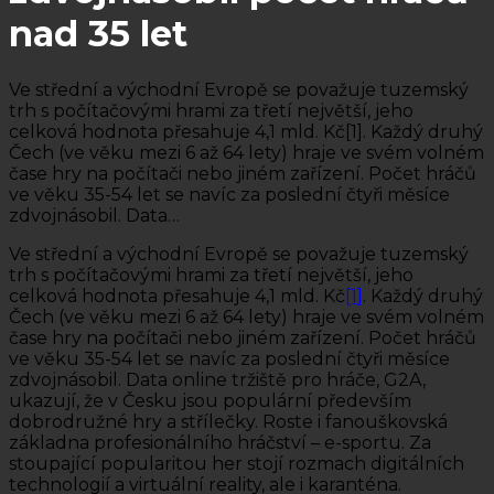
nad 35 let
Ve střední a východní Evropě se považuje tuzemský
trh s počítačovými hrami za třetí největší, jeho
celková hodnota přesahuje 4,1 mld. Kč[1]. Každý druhý
Čech (ve věku mezi 6 až 64 lety) hraje ve svém volném
čase hry na počítači nebo jiném zařízení. Počet hráčů
ve věku 35-54 let se navíc za poslední čtyři měsíce
zdvojnásobil. Data…
Ve střední a východní Evropě se považuje tuzemský
trh s počítačovými hrami za třetí největší, jeho
celková hodnota přesahuje 4,1 mld. Kč
[1]
. Každý druhý
Čech (ve věku mezi 6 až 64 lety) hraje ve svém volném
čase hry na počítači nebo jiném zařízení. Počet hráčů
ve věku 35-54 let se navíc za poslední čtyři měsíce
zdvojnásobil. Data online tržiště pro hráče, G2A,
ukazují, že v Česku jsou populární především
dobrodružné hry a střílečky. Roste i fanouškovská
základna profesionálního hráčství – e-sportu. Za
stoupající popularitou her stojí rozmach digitálních
technologií a virtuální reality, ale i karanténa.