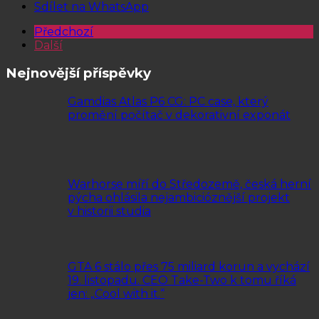
Sdílet na WhatsApp
Předchozí
Další
Nejnovější příspěvky
Gamdias Atlas P6 CG: PC case, který
promění počítač v dekorativní exponát
Warhorse míří do Středozemě, česká herní
pýcha ohlásila nejambicióznější projekt
v historii studia
GTA 6 stálo přes 75 miliard korun a vychází
19. listopadu. CEO Take-Two k tomu říká
jen: „Cool with it.“