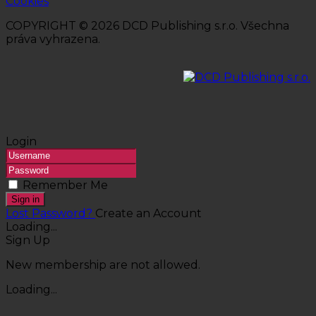
Cookies
COPYRIGHT © 2026 DCD Publishing s.r.o. Všechna
práva vyhrazena.
Login
Remember Me
Sign in
Lost Password?
Create an Account
Loading...
Sign Up
New membership are not allowed.
Loading...