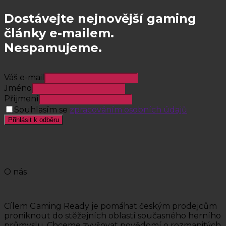
Dostávejte nejnovější gaming
články e-mailem.
Nespamujeme.
Váš e-mail
Jméno
Příjmení
Souhlasím se
zpracováním osobních údajů
Přihlásit k odběru
O nás
Cílem Gaming Ready je pomáhat českým prodejcům
proniknout do stěžejních oblastí současného herního
průmyslu. Chceme zvyšovat povědomí o rozmanitých