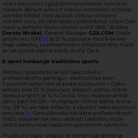
více v porovnání s globálním průměrem, nyní je to
naopak. Během prvních měsíců karantény zvítězila
potřeba hledat nový způsob zábavy a trávení
volného času, šlo však spíše o jednorázový výkyv. Češi
navíc u jednoho titulu obvykle vydrží déle,“
dodává
Dorota Wróbel,
General Manager
G2A.COM
. Podle
průzkumu ISFE
[2]
až 51 % populace mezi 6-64 lety
hraje videohry, za přinejmenším příležitostného hráče
se tak počítá vlastně každý druhý Čech.
E-sport konkuruje tradičnímu sportu
Rostoucí popularitě se těší také odvětví
profesionálního gamingu – elektronický sport.
S pojmem samotným se podle průzkumů v Česku
setkalo přes 37 % populace. Alespoň jednou týdně
sleduje e-sport až 14 % Čechů. Mezi nejsledovanější
žánry patří MOBA – Multiplayer Online Battle Arena –
hry (38 %), ale také střílečky a závodní nebo sportovní
simulace
[3]
. Fanouškovská základna profesionálních
hráčů videoher tak svou velikostí i aktivitou může
směle konkurovat tradičním sportovním odvětvím.
Průzkumy navíc ukazují, že během pandemie se