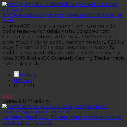
AOC je jedničkou v herních monitorech v Evropě i ve
světě
Značka AOC, specialista na monitory, oznamuje, že
podle nejnovějších údajů z trhu od společnosti
Context si i ve třetím čtvrtletí roku 2020 udržela
první místo v tržním podílu herních monitorů (120 Hz
a vyšší) v rámci celé Evropy. Dosahuje 27% tržního
podílu, a pozici jedničky si udržuje od třetího kvartálu
roku 2019. Podle IDC Quarterly Gaming Tracker navíc
nově získala také...
Michala
Novinky
12. 1. 2021
Více
Nejnovější Příspěvky
Gamdias Atlas P6 CG: PC case, který promění počítač
v dekorativní exponát