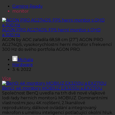
Gaming Ready
monitor
AGON PRO AG274QS: FPS herní monitor s QHD
a 300 Hz
AGON by AOC zařadila 68,58 cm (27”) AGON PRO
AG274QS, vysokorychlostní herní monitor s frekvencí
300 Hz do svého portfolia AGON PRO.
Michala
Hardware
3. 6. 2022
Více
BenQ: 4K monitory MOBIUZ EX3210U a EX2710U
Společnost BenQ uvedla na trh dvě nové vlajkové
lodi řady herních monitorů MOBIUZ. Dominantními
vlastnostmi jsou 4K rozlišení, 2.1kanálové
reproduktory, dálkové ovládání a integrovaný
mikrofon s umělou inteligencí potlačující okolní hluk.