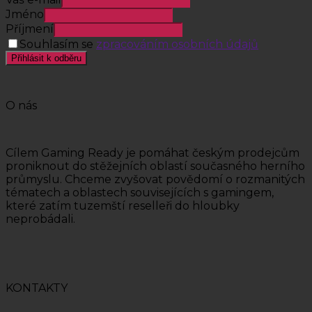
Jméno
Příjmení
Souhlasím se
zpracováním osobních údajů
Přihlásit k odběru
O nás
Cílem Gaming Ready je pomáhat českým prodejcům
proniknout do stěžejních oblastí současného herního
průmyslu. Chceme zvyšovat povědomí o rozmanitých
tématech a oblastech souvisejících s gamingem,
které zatím tuzemští reselleři do hloubky
neprobádali.
KONTAKTY