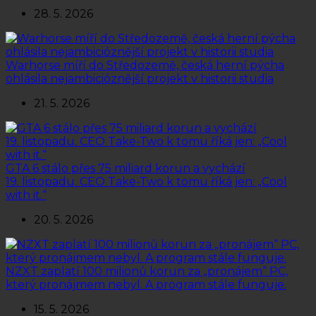
28. 5. 2026
Warhorse míří do Středozemě, česká herní pýcha
ohlásila nejambicióznější projekt v historii studia
21. 5. 2026
GTA 6 stálo přes 75 miliard korun a vychází
19. listopadu. CEO Take-Two k tomu říká jen: „Cool
with it.“
20. 5. 2026
NZXT zaplatí 100 milionů korun za „pronájem“ PC,
který pronájmem nebyl. A program stále funguje.
15. 5. 2026