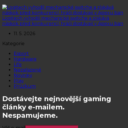
Logitech vyhodil mechanické switche a získává
náskok před konkurencí, hráči dostávají v Apexu ban
11. 5. 2026
Kategorie
Esport
Hardware
Life
Nezařazené
Novinky
Play
Průzkum
Dostávejte nejnovější gaming
články e-mailem.
Nespamujeme.
Váš e-mail