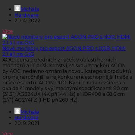
Michala
Hardware
20. 4. 2022
Více
Nové monitory pro esport AGON PRO s HDR, HDMI
2.1 a 1 ms GtG
AOC, jedna z předních značek v oblasti herních
monitorů a IT příslušenství, se svou značkou AGON
by AOC, nedávno oznámila novou kategorii produktů
pro nejnáročnější a nejkonkurenceschopnější hráče a
hráče esportu: AGON PRO. Nyní je řada rozšířena o
dva další modely s výjimečnými specifikacemi: 80 cm
(31,5”) AG324UX (4K při 144 Hz) s HDR400 a 68,6 cm
(27”) AG274FZ (FHD při 260 Hz).
Michala
Hardware
20. 9. 2021
Více