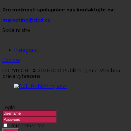
Pro možnosti spolupráce nás kontaktujte na:
marketing@dcd.cz
Sociální sítě
Instagram
Cookies
COPYRIGHT © 2026 DCD Publishing s.r.o. Všechna
práva vyhrazena.
Login
Remember Me