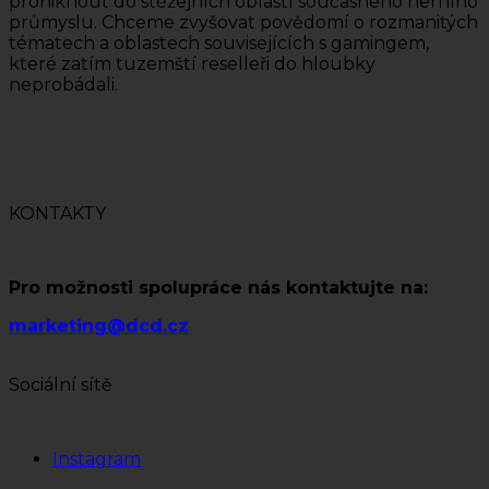
proniknout do stěžejních oblastí současného herního
průmyslu. Chceme zvyšovat povědomí o rozmanitých
tématech a oblastech souvisejících s gamingem,
které zatím tuzemští reselleři do hloubky
neprobádali.
KONTAKTY
Pro možnosti spolupráce nás kontaktujte na:
marketing@dcd.cz
Sociální sítě
Instagram