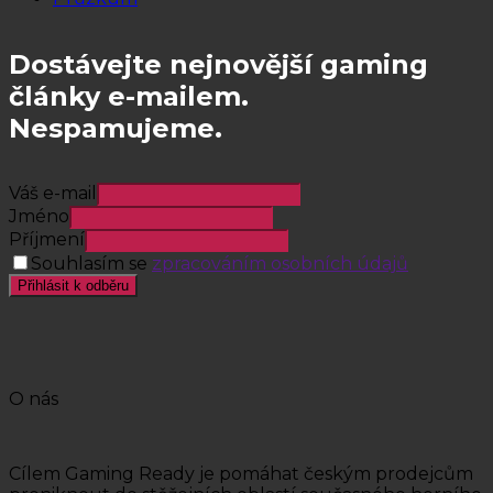
Dostávejte nejnovější gaming
články e-mailem.
Nespamujeme.
Váš e-mail
Jméno
Příjmení
Souhlasím se
zpracováním osobních údajů
Přihlásit k odběru
O nás
Cílem Gaming Ready je pomáhat českým prodejcům