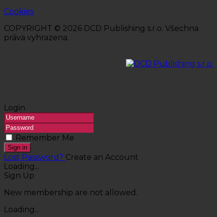
Cookies
COPYRIGHT © 2026 DCD Publishing s.r.o. Všechna
práva vyhrazena.
Login
Remember Me
Sign in
Lost Password?
Create an Account
Loading...
Sign Up
New membership are not allowed.
Loading...