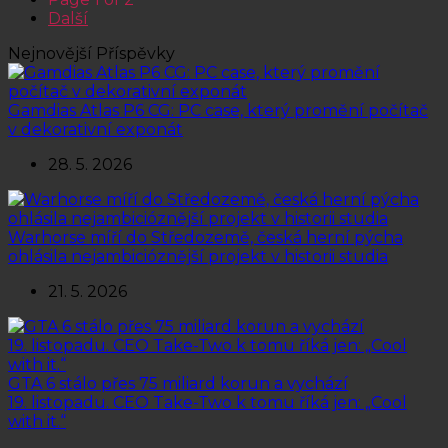
Další
Nejnovější Příspěvky
Gamdias Atlas P6 CG: PC case, který promění počítač
v dekorativní exponát
28. 5. 2026
Warhorse míří do Středozemě, česká herní pýcha
ohlásila nejambicióznější projekt v historii studia
21. 5. 2026
GTA 6 stálo přes 75 miliard korun a vychází
19. listopadu. CEO Take-Two k tomu říká jen: „Cool
with it.“