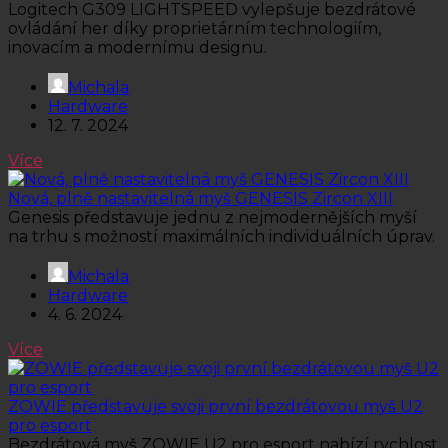
Logitech G309 LIGHTSPEED vylepšuje bezdrátové
ovládání her díky proprietárním technologiím,
inovacím a modernímu designu.
Michala
Hardware
12. 7. 2024
Více
Nová, plně nastavitelná myš GENESIS Zircon XIII
Genesis představuje jednu z nejmodernějších myší
na trhu s možností maximálních individuálních úprav.
Michala
Hardware
4. 6. 2024
Více
ZOWIE představuje svoji první bezdrátovou myš U2
pro esport
Bezdrátová myš ZOWIE U2 pro esport nabízí rychlost