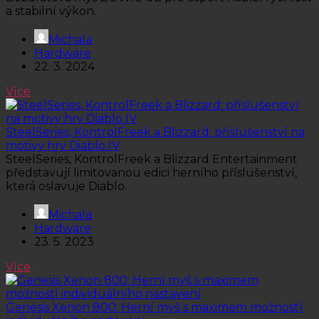
a stabilní výkon.
Michala
Hardware
22. 3. 2024
Více
SteelSeries, KontrolFreek a Blizzard: příslušenství na
motivy hry Diablo IV
SteelSeries, KontrolFreek a Blizzard Entertainment
představují limitovanou edici herního příslušenství,
která oslavuje Diablo.
Michala
Hardware
23. 5. 2023
Více
Genesis Xenon 800: Herní myš s maximem možností