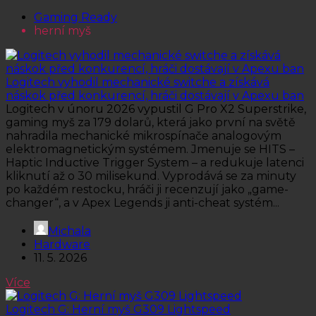
Gaming Ready
herní myš
Logitech vyhodil mechanické switche a získává
náskok před konkurencí, hráči dostávají v Apexu ban
Logitech v únoru 2026 vypustil G Pro X2 Superstrike,
gaming myš za 179 dolarů, která jako první na světě
nahradila mechanické mikrospínače analogovým
elektromagnetickým systémem. Jmenuje se HITS –
Haptic Inductive Trigger System – a redukuje latenci
kliknutí až o 30 milisekund. Vyprodává se za minuty
po každém restocku, hráči ji recenzují jako „game-
changer“, a v Apex Legends ji anti-cheat systém...
Michala
Hardware
11. 5. 2026
Více
Logitech G: Herní myš G309 Lightspeed