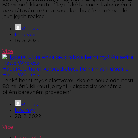
80 milionů kliknutí. Díky nízké latenci v kabelovém i
bezdrátovém režimu jsou akce hráčů stejně rychlé
jako jejich reakce.
Michala
Hardware
18. 3. 2022
Více
HyperX: Ultralehká bezdrátová herní myš Pulsefire
Haste Wireless
Lehká herní myš s plástvovou skořepinou a odolností
80 miliónů kliknutí je nyní k dispozici v černém a
bílém barevném provedení.
Michala
Novinky
28. 2. 2022
Více
Page 1 of 2