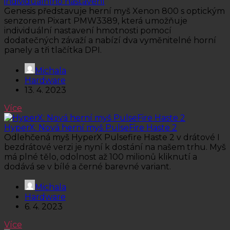
individuálního nastavení
Genesis představuje herní myš Xenon 800 s optickým
senzorem Pixart PMW3389, která umožňuje
individuální nastavení hmotnosti pomocí
dodatečných závaží a nabízí dva vyměnitelné horní
panely a tři tlačítka DPI.
Michala
Hardware
13. 4. 2023
Více
HyperX: Nová herní myš PulseFire Haste 2
Odlehčená myš HyperX Pulsefire Haste 2 v drátové I
bezdrátové verzi je nyní k dostání na našem trhu. Myš
má plné tělo, odolnost až 100 milionů kliknutí a
dodává se v bílé a černé barevné variant.
Michala
Hardware
6. 4. 2023
Více