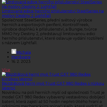
Limitovaná edice herního příslušenství SteelSeries na
motivy Destiny 2: Lightfall
Společnost SteelSeries, přední světový výrobce
herních a esportových periferií, KontrolFreek,
výrobce doplňků k příslušenství, a Bungie, tvůrce
MMO hry Destiny 2, představují limitovanou edici
herního příslušenství, které oslavuje vydání rozšíření
s názvem Lightfall.
Michala
Hardware
16. 2. 2023
Více
Bezdrátová herní myš Trust GXT 980 Redex s nízkou
latencí
Novinkou na poli herních myší od společnosti Trust je
model GXT 980 Redex vybavený vestavěnou dobíjecí
baterií, která zajistí až 50 hodin nepřetržitého hraní a
odolnými mechanickými spínači Kailh, které vydrží až