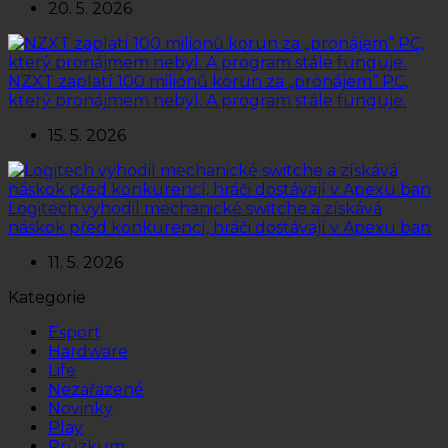
20. 5. 2026
NZXT zaplatí 100 milionů korun za „pronájem“ PC,
který pronájmem nebyl. A program stále funguje.
15. 5. 2026
Logitech vyhodil mechanické switche a získává
náskok před konkurencí, hráči dostávají v Apexu ban
11. 5. 2026
Kategorie
Esport
Hardware
Life
Nezařazené
Novinky
Play
Průzkum