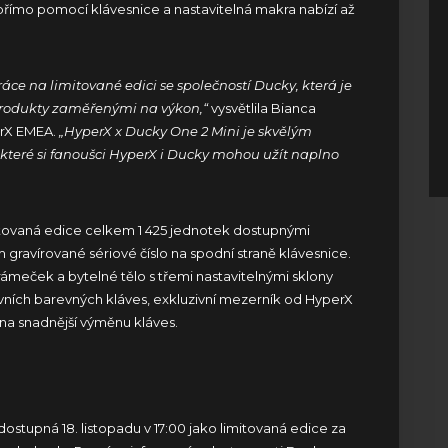
římo pomocí klávesnice a nastavitelná makra nabízí až
áce na limitované edici se společností Ducky, která je
produkty zaměřenými na výkon,“
vysvětlila Bianca
erX EMEA.
„HyperX x Ducky One 2 Mini je skvělým
 které si fanoušci HyperX i Ducky mohou užít naplno
itovaná edice celkem 1 425 jednotek dostupnými
gravírované sériové číslo na spodní straně klávesnice.
ámeček a bytelné tělo s třemi nastavitelnými sklony
lavních barevných kláves, exkluzivní mezerník od HyperX
 na snadnější výměnu kláves.
stupná 18. listopadu v 17:00 jako limitovaná edice za