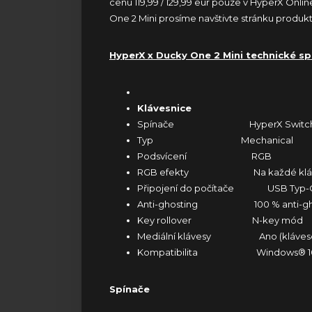
cenu 119,99 / 129,99 eur pouze v
HyperX Onli
One 2 Mini prosíme navštivte
stránku produk
HyperX x Ducky One 2 Mini technické sp
Klávesnice
Spínače HyperX Switc
Typ Mechanical
Podsvícení RGB
RGB efekty Na každé kláves
Připojení do počítače USB Typ-C
Anti-ghosting 100 % anti-gho
Key rollover N-key mód
Mediální klávesy Ano (klávesov
Kompatibilita Windows® 10, 8.
Spínače