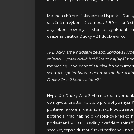
Mechanická herní klávesnice HyperX x Ducky 
stavěné na výkon a životnost až 80 milionů s
a vysokou úroveň jasu, která dá vyniknout 
osazená tlačítka Ducky PBT double-shot.
„V Ducky jsme nadšení ze spolupráce s Hyper
spínači HyperX dává hráčům to nejlepší z ob
marketingu společnosti
DuckyChannel
Inter
solidní a spolehlivou mechanickou herní kláv
Ducky One 2 Mini vyzkouší.“
HyperX x Ducky One 2 Mini má extra kompaktn
co největší prostor na stole pro pohyb myší. 
postavené kolem kratšího stisku k bodu sepnutí
potenciál hráči naplno díky špičkové reakci n
podsvícená RGB LED světly v každém spínači
shot keycaps s druhou funkcí natištěnou na 