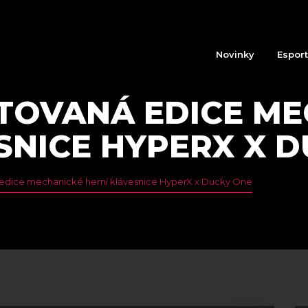
Novinky
Espor
ITOVANÁ EDICE M
SNICE HYPERX X 
 edice mechanické herní klávesnice HyperX x Ducky One