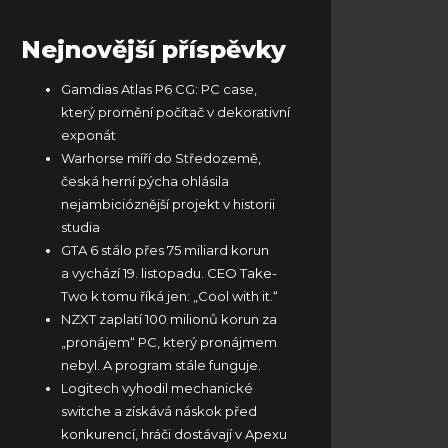
Nejnovější příspěvky
Gamdias Atlas P6 CG: PC case,
který promění počítač v dekorativní
exponát
Warhorse míří do Středozemě,
česká herní pýcha ohlásila
nejambicióznější projekt v historii
studia
GTA 6 stálo přes 75 miliard korun
a vychází 19. listopadu. CEO Take-
Two k tomu říká jen: „Cool with it.“
NZXT zaplatí 100 milionů korun za
„pronájem“ PC, který pronájmem
nebyl. A program stále funguje.
Logitech vyhodil mechanické
switche a získává náskok před
konkurencí, hráči dostávají v Apexu