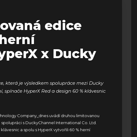
tovaná edice
herní
yperX x Ducky
ce, která je výsledkem spolupráce mezi Ducky
, spínače HyperX Red a design 60 % klávesnic
chnology Company
,
dnes uvádí druhou limitovanou
 spolupráci s DuckyChannel International Co. Ltd.
ávesnic a spolu s HyperX vytvořili 60 % herní