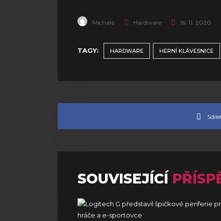
Michala
Hardware
16. 11. 2020
TAGY:
HARDWARE
HERNÍ KLÁVESNICE
Sdíl
SOUVISEJÍCÍ
PŘÍSP