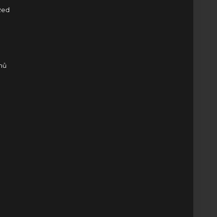
ed
onů