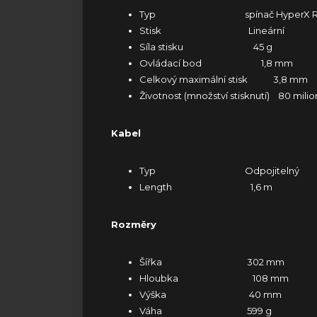
Typ spínač HyperX R
Stisk Lineární
Síla stisku 45 g
Ovládací bod 1,8 mm
Celkový maximální stisk 3,8 mm
Životnost (množství stisknutí) 80 mili
Kabel
Typ Odpojitelný
Length 1,6 m
Rozměry
Šířka 302 mm
Hloubka 108 mm
Výška 40 mm
Váha 599 g