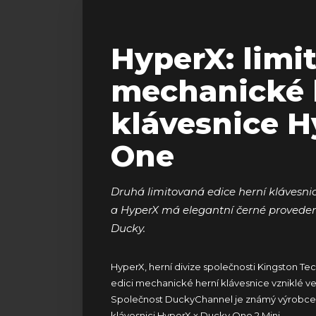
HyperX: limi
mechanické 
klávesnice H
One
Druhá limitovaná edice herní klávesni
a HyperX má elegantní černé provedení
Ducky.
HyperX
, herní divize společnosti
Kingston Te
edici mechanické herní klávesnice vzniklé ve
Společnost DuckyChannel je známý výrobce kl
klávesnici
HyperX x Ducky One 2 Mini
.