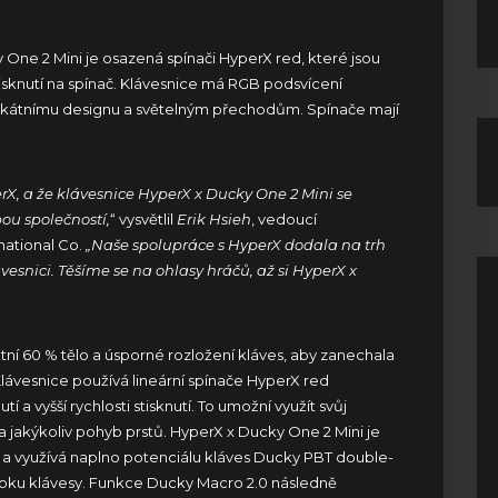
One 2 Mini je osazená spínači HyperX red, které jsou
tisknutí na spínač. Klávesnice má RGB podsvícení
unikátnímu designu a světelným přechodům. Spínače mají
X, a že klávesnice HyperX x Ducky One 2 Mini se
ou společností,
“ vysvětlil
Erik Hsieh
, vedoucí
national Co.
„Naše spolupráce s HyperX dodala na trh
esnici. Těšíme se na ohlasy hráčů, až si HyperX x
í 60 % tělo a úsporné rozložení kláves, aby zanechala
Klávesnice používá lineární spínače HyperX red
 a vyšší rychlosti stisknutí. To umožní využít svůj
a jakýkoliv pohyb prstů. HyperX x Ducky One 2 Mini je
 a využívá naplno potenciálu kláves Ducky PBT double-
boku klávesy. Funkce Ducky Macro 2.0 následně