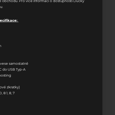
ne obchodu
. Pro více informací o dostupnosti Ducky
tu
.
ecifikace:
h
e samostatně
 do USB Typ-A
sting
é zkratky)
1, 8, 7