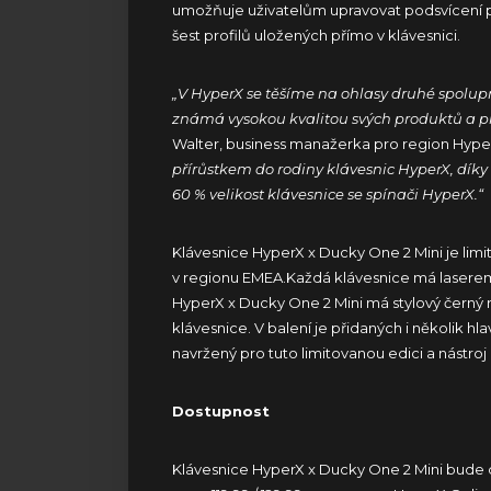
umožňuje uživatelům upravovat podsvícení p
šest profilů uložených přímo v klávesnici.
„V HyperX se těšíme na ohlasy druhé spolupr
známá vysokou kvalitou svých produktů a 
Walter, business manažerka pro region Hyp
přírůstkem do rodiny klávesnic HyperX, díky
60 % velikost klávesnice se spínači HyperX.“
Klávesnice HyperX x Ducky One 2 Mini je lim
v regionu EMEA.Každá klávesnice má laserem 
HyperX x Ducky One 2 Mini má stylový černý r
klávesnice. V balení je přidaných i několik h
navržený pro tuto limitovanou edici a nástroj
Dostupnost
Klávesnice HyperX x Ducky One 2 Mini bude do