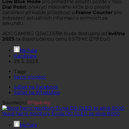
Low Blue Mode
pro pohodlné použití pozdě v noci,
Dial Point
, překrytí nitkového kříže pro přesné
zaměření při každé příležitosti a
Frame Counter
pro
zobrazení aktuálních informací o snímcích za
sekundu.
AOC GAMING Q24G2A/BK bude dostupný od
května
2023
za doporučenou cenu 6 579 Kč (279 Eur).
Michala
Hardware
29. 5. 2023
Tagy:
herní monitor
Sdílet na Facebook
Sdílet na WhatsApp
Související
Příspěvky
Nové herní monitory Evnia QD OLED ze série 8000
Michala