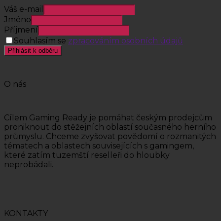
Váš e-mail
Jméno
Příjmení
Souhlasím se
zpracováním osobních údajů
Přihlásit k odběru
O nás
Cílem Gaming Ready je pomáhat českým prodejcům
proniknout do stěžejních oblastí současného herního
průmyslu. Chceme zvyšovat povědomí o rozmanitých
tématech a oblastech souvisejících s gamingem,
které zatím tuzemští reselleři do hloubky
neprobádali.
KONTAKTY