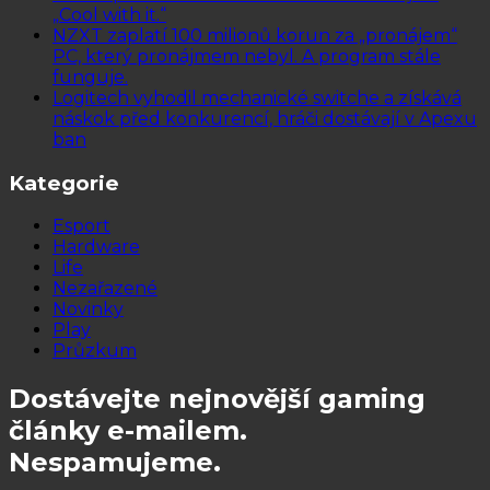
„Cool with it.“
NZXT zaplatí 100 milionů korun za „pronájem“
PC, který pronájmem nebyl. A program stále
funguje.
Logitech vyhodil mechanické switche a získává
náskok před konkurencí, hráči dostávají v Apexu
ban
Kategorie
Esport
Hardware
Life
Nezařazené
Novinky
Play
Průzkum
Dostávejte nejnovější gaming
články e-mailem.
Nespamujeme.