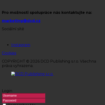
Pro možnosti spolupráce nás kontaktujte na:
marketing@dcd.cz
Sociální sítě
Instagram
Cookies
COPYRIGHT © 2026 DCD Publishing s.r.o. Všechna
práva vyhrazena.
Login