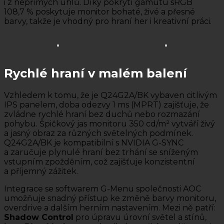
i z nepřímých úhlů. Díky pokrytí gamutu sRGB
108,7 % poskytuje monitor bohaté, živé a přesné
barvy, takže je vhodný pro hraní her i kreativní práci.
Rychlé hraní v malém balení
Vzhledem k tomu, že je Q24G2A/BK vybaven citlivým
IPS panelem, doba odezvy 1 ms (MPRT) zajišťuje, že
zvládne rychlé hraní bez duchů nebo rozmazání
pohybu. Špičkový jas monitoru 350 cd/m² vytváří živý
a jasný obraz za různých světelných podmínek.
Q24G2A/BK je kompatibilní s NVIDIA G-SYNC
a zaručuje plynulé hraní bez trhání se sníženým
vstupním zpožděním, což zajišťuje konzistentní
a příjemný zážitek.
Integrace se softwarem G-Menu společnosti AOC
umožňuje snadný přístup ke změně barvy monitoru,
overdrive a dalším herním nastavením. Mezi ně patří:
Shadow Control
pro úpravu úrovní světel a stínů,