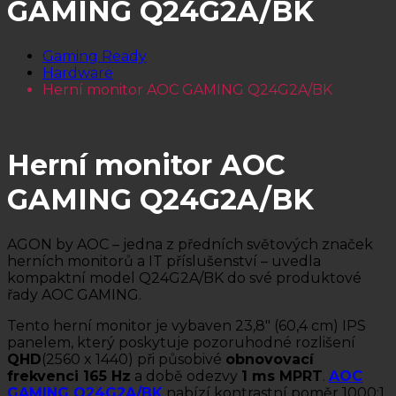
GAMING Q24G2A/BK
Gaming Ready
Hardware
Herní monitor AOC GAMING Q24G2A/BK
Herní monitor AOC
GAMING Q24G2A/BK
AGON by AOC – jedna z předních světových značek
herních monitorů a IT příslušenství – uvedla
kompaktní model Q24G2A/BK do své produktové
řady AOC GAMING.
Tento herní monitor je vybaven 23,8″ (60,4 cm) IPS
panelem, který poskytuje pozoruhodné rozlišení
QHD
(2560 x 1440) při působivé
obnovovací
frekvenci 165 Hz
a době odezvy
1 ms MPRT
.
AOC
GAMING Q24G2A/BK
nabízí kontrastní poměr 1000:1