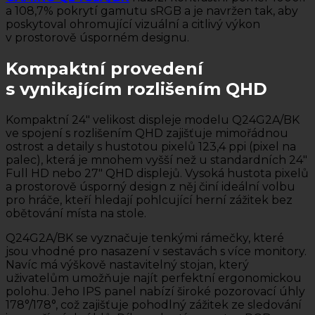
a 108,7% pokrytí gamutu sRGB a je navržen tak, aby
poskytoval ohromující vizuální a citlivý výkon
v prostorově úsporném designu.
Kompaktní provedení
s vynikajícím rozlišením QHD
Kompaktní 24″ velikost displeje modelu Q24G2A/BK
ve spojení s rozlišením QHD zajišťuje mimořádnou
ostrost a detaily s hustotou pixelů 123,4 ppi (pixel na
palec), která je mnohem vyšší než u standardních 24″
Full HD nebo 27″ QHD displejů. Vysoká hustota pixelů
a prostorově úsporný design z něj činí ideální volbu
pro hráče, kteří hledají pohlcující herní zážitek bez
obětování místa na stole.
Q24G2A/BK se vyznačuje tenkými rámečky, které
jsou vhodné pro nasazení v sestavách s více monitory.
Navíc má výškově nastavitelný stojan, který
uživatelům umožňuje najít perfektní ergonomickou
polohu. Jeho IPS panel nabízí široké pozorovací úhly
178°/178°, což zajišťuje pohodlný zážitek ze sledování