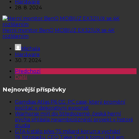
Hardware
28. 8. 2024
Herní monitor BenQ MOBIUZ EX321UX se 4K
rozlišením
Michala
Hardware
30. 7. 2024
Předchozí
Další
Nejnovější příspěvky
Gamdias Atlas P6 CG: PC case, který promění
počítač v dekorativní exponát
Warhorse míří do Středozemě, česká herní
pýcha ohlásila nejambicióznější projekt v historii
studia
GTA 6 stálo přes 75 miliard korun a vychází
19. listopadu. CEO Take-Two k tomu říká jen: