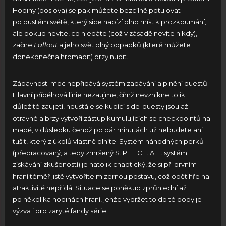
Hodiny (doslova) se pak můžete bezcílně potulovat
po pustém světě, který sice nabízí plno míst k prozkoumání,
ale pokud nevíte, co hledáte (což v zásadě nevíte nikdy),
začne
Fallout
a jeho svět plný odpadků (které můžete
donekonečna hromadit) brzy nudit.
Zábavnosti moc nepřidává systém zadávání a plnění questů.
Hlavní příběhová linie nezaujme, čímž nevznikne tolik
důležité zaujetí, neustále se kupící side-questy jsou až
otravné a brzy vytvoří zástup kumulujících se checkpointů na
mapě, v důsledku čehož po pár minutách už nebudete ani
tušit, který z úkolů vlastně plníte. Systém náhodných perků
(přepracovaný, a tedy zmršený S. P. E. C. I. A. L. systém
získávání zkušeností) je natolik chaotický, že si při prvním
hraní téměř jistě vytvoříte mizernou postavu, což opět hře na
atraktivitě nepřidá. Situace se poněkud zprůhlední až
po několika hodinách hraní, jenže vydržet to do té doby je
výzva i pro zaryté fandy série.