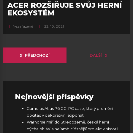
ACER ROZŠIŘUJE SVŮJ HERNÍ
EKOSYSTÉM
Nezařazené
22. 10. 2021
PŘEDCHOZÍ
DALŠÍ
Nejnovější příspěvky
Gamdias Atlas P6 CG: PC case, který promění
počítač v dekorativní exponát
Warhorse míří do Středozemě, česká herní
pýcha ohlásila nejambicióznější projekt v historii