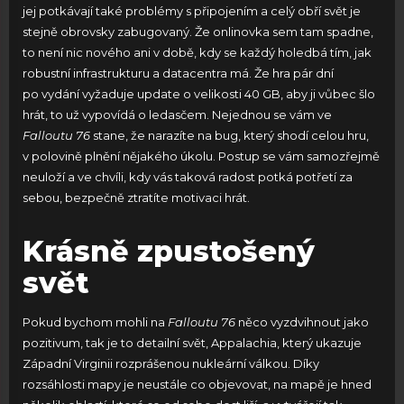
jej potkávají také problémy s připojením a celý obří svět je
stejně obrovsky zabugovaný. Že onlinovka sem tam spadne,
to není nic nového ani v době, kdy se každý holedbá tím, jak
robustní infrastrukturu a datacentra má. Že hra pár dní
po vydání vyžaduje update o velikosti 40 GB, aby ji vůbec šlo
hrát, to už vypovídá o ledasčem. Nejednou se vám ve
Falloutu 76
stane, že narazíte na bug, který shodí celou hru,
v polovině plnění nějakého úkolu. Postup se vám samozřejmě
neuloží a ve chvíli, kdy vás taková radost potká potřetí za
sebou, bezpečně ztratíte motivaci hrát.
Krásně zpustošený
svět
Pokud bychom mohli na
Falloutu 76
něco vyzdvihnout jako
pozitivum, tak je to detailní svět, Appalachia, který ukazuje
Západní Virginii rozprášenou nukleární válkou. Díky
rozsáhlosti mapy je neustále co objevovat, na mapě je hned