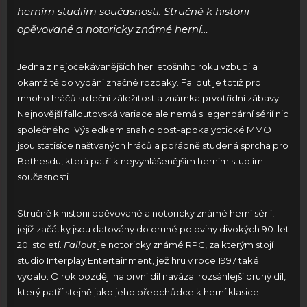
herním studiím současnosti. Stručně k historii
opěvované a notoricky známé herní…
Jedna z nejočekávanějších her letošního roku vzbudila
okamžitě po vydání značné rozpaky. Fallout je totiž pro
mnoho hráčů srdeční záležitost a známka prvotřídní zábavy.
Nejnovější falloutovská variace ale nemá s legendární sérií nic
společného. Výsledkem snah o post-apokalyptické MMO
jsou statisíce naštvaných hráčů a pořádně studená sprcha pro
Bethesdu, která patří k nejvyhlášenějším herním studiím
současnosti.
Stručně k historii opěvované a notoricky známé herní sérií,
jejíž začátky jsou datovány do druhé poloviny divokých 90. let
20. století.
Fallout
je notoricky známé RPG, za kterým stojí
studio Interplay Entertainment, jež hru v roce 1997 také
vydalo. O rok později na první díl navázal rozsáhlejší druhý díl,
který patří stejně jako jeho předchůdce k herní klasice.