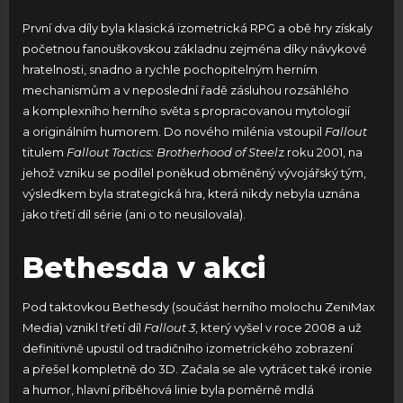
První dva díly byla klasická izometrická RPG a obě hry získaly
početnou fanouškovskou základnu zejména díky návykové
hratelnosti, snadno a rychle pochopitelným herním
mechanismům a v neposlední řadě zásluhou rozsáhlého
a komplexního herního světa s propracovanou mytologií
a originálním humorem. Do nového milénia vstoupil
Fallout
titulem
Fallout Tactics: Brotherhood of Steel
z roku 2001, na
jehož vzniku se podílel poněkud obměněný vývojářský tým,
výsledkem byla strategická hra, která nikdy nebyla uznána
jako třetí díl série (ani o to neusilovala).
Bethesda v akci
Pod taktovkou Bethesdy (součást herního molochu ZeniMax
Media) vznikl třetí díl
Fallout 3
, který vyšel v roce 2008 a už
definitivně upustil od tradičního izometrického zobrazení
a přešel kompletně do 3D. Začala se ale vytrácet také ironie
a humor, hlavní příběhová linie byla poměrně mdlá