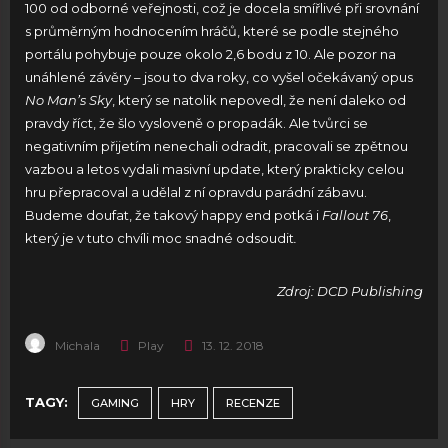
100 od odborné veřejnosti, což je docela smířlivé při srovnání
s průměrným hodnocením hráčů, které se podle stejného
portálu pohybuje pouze okolo 2,6 bodu z 10. Ale pozor na
unáhlené závěry – jsou to dva roky, co vyšel očekávaný opus
No Man’s Sky
, který se natolik nepovedl, že není daleko od
pravdy říct, že šlo vysloveně o propadák. Ale tvůrci se
negativním přijetím nenechali odradit, pracovali se zpětnou
vazbou a letos vydali masivní update, který prakticky celou
hru přepracoval a udělal z ní opravdu parádní zábavu.
Budeme doufat, že takový happy end potká i
Fallout 76
,
který je v tuto chvíli moc snadné odsoudit
.
Zdroj: DCD Publishing
Michala
Play
13. 12. 2018
TAGY:
GAMING
HRY
RECENZE