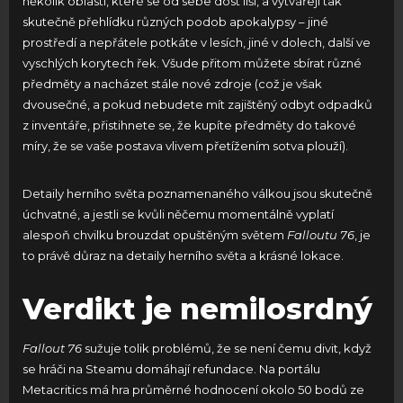
několik oblastí, které se od sebe dost liší, a vytvářejí tak
skutečně přehlídku různých podob apokalypsy – jiné
prostředí a nepřátele potkáte v lesích, jiné v dolech, další ve
vyschlých korytech řek. Všude přitom můžete sbírat různé
předměty a nacházet stále nové zdroje (což je však
dvousečné, a pokud nebudete mít zajištěný odbyt odpadků
z inventáře, přistihnete se, že kupíte předměty do takové
míry, že se vaše postava vlivem přetížením sotva plouží).
Detaily herního světa poznamenaného válkou jsou skutečně
úchvatné, a jestli se kvůli něčemu momentálně vyplatí
alespoň chvilku brouzdat opuštěným světem
Falloutu 76
, je
to právě důraz na detaily herního světa a krásné lokace.
Verdikt je nemilosrdný
Fallout 76
sužuje tolik problémů, že se není čemu divit, když
se hráči na Steamu domáhají refundace. Na portálu
Metacritics má hra průměrné hodnocení okolo 50 bodů ze