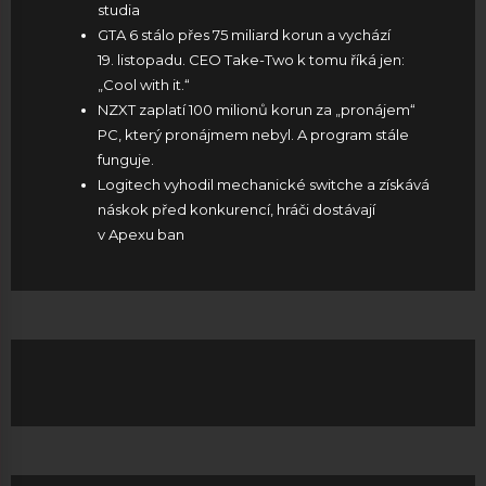
studia
GTA 6 stálo přes 75 miliard korun a vychází
19. listopadu. CEO Take-Two k tomu říká jen:
„Cool with it.“
NZXT zaplatí 100 milionů korun za „pronájem“
PC, který pronájmem nebyl. A program stále
funguje.
Logitech vyhodil mechanické switche a získává
náskok před konkurencí, hráči dostávají
v Apexu ban