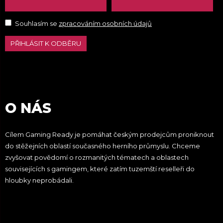
Souhlasím se
zpracováním osobních údajů
PŘIHLÁSIT K ODBĚRU
O NÁS
Cílem Gaming Ready je pomáhat českým prodejcům proniknout
do stěžejních oblastí současného herního průmyslu. Chceme
zvyšovat povědomí o rozmanitých tématech a oblastech
souvisejících s gamingem, které zatím tuzemští reselleři do
hloubky neprobádali.