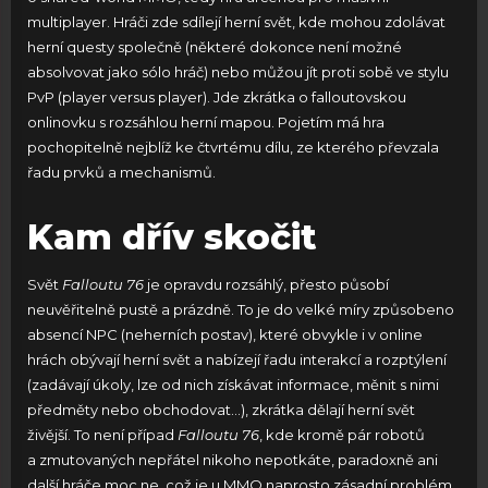
multiplayer. Hráči zde sdílejí herní svět, kde mohou zdolávat
herní questy společně (některé dokonce není možné
absolvovat jako sólo hráč) nebo můžou jít proti sobě ve stylu
PvP (player versus player). Jde zkrátka o falloutovskou
onlinovku s rozsáhlou herní mapou. Pojetím má hra
pochopitelně nejblíž ke čtvrtému dílu, ze kterého převzala
řadu prvků a mechanismů.
Kam dřív skočit
Svět
Falloutu 76
je opravdu rozsáhlý, přesto působí
neuvěřitelně pustě a prázdně. To je do velké míry způsobeno
absencí NPC (neherních postav), které obvykle i v online
hrách obývají herní svět a nabízejí řadu interakcí a rozptýlení
(zadávají úkoly, lze od nich získávat informace, měnit s nimi
předměty nebo obchodovat…), zkrátka dělají herní svět
živější. To není případ
Falloutu 76
, kde kromě pár robotů
a zmutovaných nepřátel nikoho nepotkáte, paradoxně ani
další hráče moc ne, což je u MMO naprosto zásadní problém.