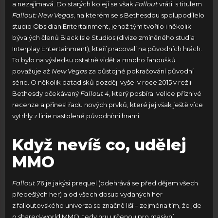
a nezajímavá. Do starých kolejí se však
Fallout
vrátil s titulem
Fallout: New Vegas
, na kterém se s Bethesdou spolupodílelo
studio Obsidian Entertainment, jehož tým tvořilo i několik
bývalých členů Black Isle Studios (divize zmíněného studia
Interplay Entertainment), kteří pracovali na původních hrách.
To bylo na výsledku ostatně vidět a mnoho fanoušků
považuje až
New Vegas
za důstojné pokračování původní
série. O několik datadisků později vyšel v roce 2015 v režii
Bethesdy očekávaný
Fallout 4
, který posbíral velice příznivé
recenze a přinesl řadu nových prvků, které jej však ještě více
vytrhly z linie nastolené původními hrami.
Když nevíš co, udělej
MMO
Fallout 76
je jakýsi prequel (odehrává se před dějem všech
předešlých her) a od všech dosud vydaných her
z falloutovského univerza se značně liší – zejména tím, že jde
o shared-world MMO, tedy hru určenou pro masivní