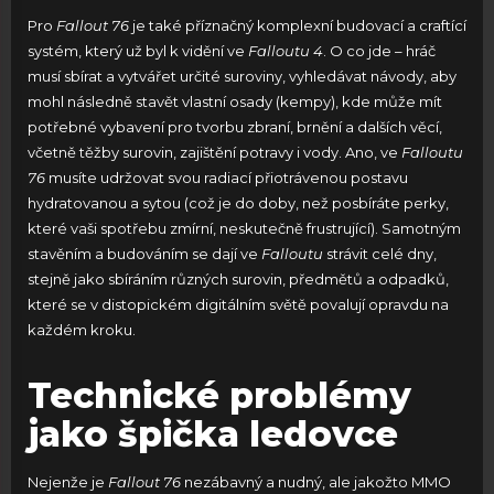
Pro
Fallout 76
je také příznačný komplexní budovací a craftící
systém, který už byl k vidění ve
Falloutu 4
. O co jde – hráč
musí sbírat a vytvářet určité suroviny, vyhledávat návody, aby
mohl následně stavět vlastní osady (kempy), kde může mít
potřebné vybavení pro tvorbu zbraní, brnění a dalších věcí,
včetně těžby surovin, zajištění potravy i vody. Ano, ve
Falloutu
76
musíte udržovat svou radiací přiotrávenou postavu
hydratovanou a sytou (což je do doby, než posbíráte perky,
které vaši spotřebu zmírní, neskutečně frustrující). Samotným
stavěním a budováním se dají ve
Falloutu
strávit celé dny,
stejně jako sbíráním různých surovin, předmětů a odpadků,
které se v distopickém digitálním světě povalují opravdu na
každém kroku.
Technické problémy
jako špička ledovce
Nejenže je
Fallout 76
nezábavný a nudný, ale jakožto MMO