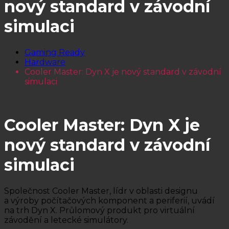
nový standard v závodní
simulaci
Gaming Ready
Hardware
Cooler Master: Dyn X je nový standard v závodní
simulaci
Cooler Master: Dyn X je
nový standard v závodní
simulaci
Společnost Cooler Master, lídr v oblasti designu
a výroby počítačových komponent a periferií, uvádí
na trh Dyn X. Průlomový produkt pro virtuální
závodění a letecké simulátory.