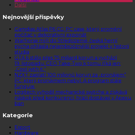
Další
Nejnovější příspěvky
Gamdias Atlas P6 CG: PC case, který promění
počítač v dekorativní exponát
Warhorse míří do Středozemě, česká herní
pýcha ohlásila nejambicióznější projekt v historii
studia
GTA 6 stálo přes 75 miliard korun a vychází
19. listopadu. CEO Take-Two k tomu říká jen:
„Cool with it.“
NZXT zaplatí 100 milionů korun za „pronájem“
PC, který pronájmem nebyl. A program stále
funguje.
Logitech vyhodil mechanické switche a získává
náskok před konkurencí, hráči dostávají v Apexu
ban
Kategorie
Esport
Hardware