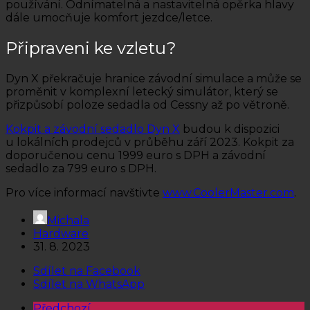
používání. Odnímatelná a nastavitelná opěrka hlavy
dále umocňuje komfort jezdce/letce.
Připraveni ke vzletu?
Dyn X překračuje hranice závodní simulace a může se
proměnit v komplexní letecký simulátor, který se
přizpůsobí poloze sedadla od Cessny až po větroně.
Kokpit a závodní sedadlo Dyn X
budou k dispozici
u lokálních prodejců v průběhu září 2023. Kokpit za
doporučenou cenu 1999 euro s DPH a závodní
sedadlo za 799 euro s DPH.
Pro více informací navštivte
www.CoolerMaster.com
.
Michala
Hardware
31. 8. 2023
Sdílet na Facebook
Sdílet na WhatsApp
Předchozí