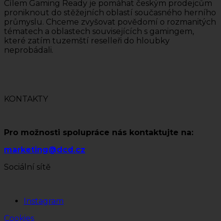
Cílem Gaming Ready je pomáhat českým prodejcům
proniknout do stěžejních oblastí současného herního
průmyslu. Chceme zvyšovat povědomí o rozmanitých
tématech a oblastech souvisejících s gamingem,
které zatím tuzemští reselleři do hloubky
neprobádali.
KONTAKTY
Pro možnosti spolupráce nás kontaktujte na:
marketing@dcd.cz
Sociální sítě
Instagram
Cookies