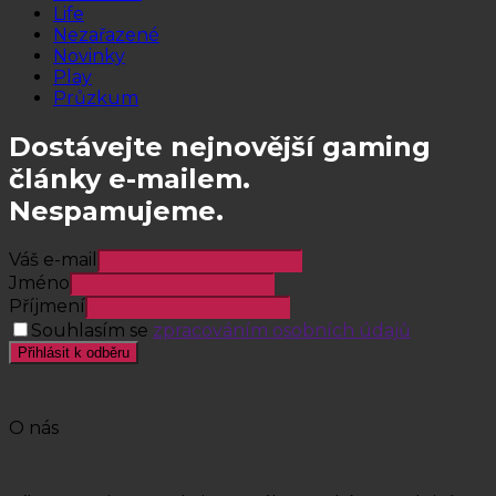
Life
Nezařazené
Novinky
Play
Průzkum
Dostávejte nejnovější gaming
články e-mailem.
Nespamujeme.
Váš e-mail
Jméno
Příjmení
Souhlasím se
zpracováním osobních údajů
Přihlásit k odběru
O nás