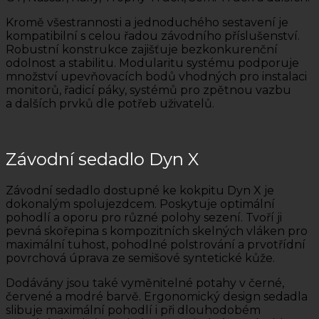
Kromě všestrannosti a jednoduchého sestavení je
kompatibilní s celou řadou závodního příslušenství.
Robustní konstrukce zajišťuje bezkonkurenční
odolnost a stabilitu. Modularitu systému podporuje
množství upevňovacích bodů vhodných pro instalaci
monitorů, řadicí páky, systémů pro zpětnou vazbu
a dalších prvků dle potřeb uživatelů.
Závodní sedadlo Dyn X
Závodní sedadlo dostupné ke kokpitu Dyn X je
dokonalým spolujezdcem. Poskytuje optimální
pohodlí a oporu pro různé polohy sezení. Tvoří ji
pevná skořepina s kompozitních skelných vláken pro
maximální tuhost, pohodlné polstrování a prvotřídní
povrchová úprava ze semišové syntetické kůže.
Dodávány jsou také vyměnitelné potahy v černé,
červené a modré barvě. Ergonomický design sedadla
slibuje maximální pohodlí i při dlouhodobém