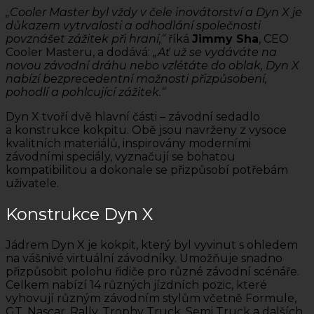
„Cooler Master byl vždy v čele inovátorství a Dyn X je
důkazem vytrvalosti a odhodlání společnosti
povznášet zážitek při hraní,“
říká
Jimmy Sha
, CEO
Cooler Masteru, a dodává:
„Ať už se vydáváte na
novou závodní dráhu nebo vzlétáte do oblak, Dyn X
nabízí bezprecedentní možnosti přizpůsobení,
pohodlí a pohlcující zážitek.“
Dyn X tvoří dvě hlavní části – závodní sedadlo
a konstrukce kokpitu. Obě jsou navrženy z vysoce
kvalitních materiálů, inspirovány moderními
závodními speciály, vyznačují se bohatou
kompatibilitou a dokonale se přizpůsobí potřebám
uživatele.
Konstrukce Dyn X
Jádrem Dyn X je kokpit, který byl vyvinut s ohledem
na vášnivé virtuální závodníky. Umožňuje snadno
přizpůsobit polohu řidiče pro různé závodní scénáře.
Celkem nabízí 14 různých jízdních pozic, které
vyhovují různým závodním stylům včetně Formule,
GT, Nascar, Rally, Trophy Truck, Semi Truck a dalších.