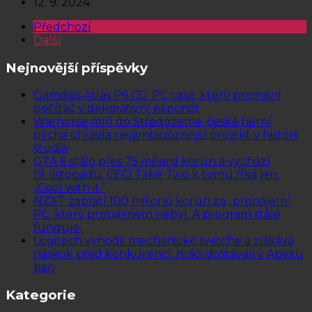
12. 9. 2024
Předchozí
Další
Nejnovější příspěvky
Gamdias Atlas P6 CG: PC case, který promění
počítač v dekorativní exponát
Warhorse míří do Středozemě, česká herní
pýcha ohlásila nejambicióznější projekt v historii
studia
GTA 6 stálo přes 75 miliard korun a vychází
19. listopadu. CEO Take-Two k tomu říká jen:
„Cool with it.“
NZXT zaplatí 100 milionů korun za „pronájem“
PC, který pronájmem nebyl. A program stále
funguje.
Logitech vyhodil mechanické switche a získává
náskok před konkurencí, hráči dostávají v Apexu
ban
Kategorie