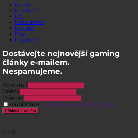
Esport
Hardware
Life
Nezařazené
Novinky
Play
Průzkum
Dostávejte nejnovější gaming
články e-mailem.
Nespamujeme.
Váš e-mail
Jméno
Příjmení
Souhlasím se
zpracováním osobních údajů
Přihlásit k odběru
O nás