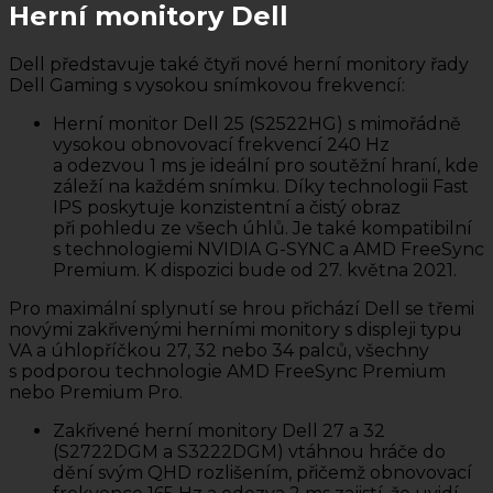
Herní monitory Dell
Dell představuje také čtyři nové herní monitory řady
Dell Gaming s vysokou snímkovou frekvencí:
Herní monitor Dell 25 (S2522HG) s mimořádně
vysokou obnovovací frekvencí 240 Hz
a odezvou 1 ms je ideální pro soutěžní hraní, kde
záleží na každém snímku. Díky technologii Fast
IPS poskytuje konzistentní a čistý obraz
při pohledu ze všech úhlů. Je také kompatibilní
s technologiemi NVIDIA G-SYNC a AMD FreeSync
Premium. K dispozici bude od 27. května 2021.
Pro maximální splynutí se hrou přichází Dell se třemi
novými zakřivenými herními monitory s displeji typu
VA a úhlopříčkou 27, 32 nebo 34 palců, všechny
s podporou technologie AMD FreeSync Premium
nebo Premium Pro.
Zakřivené herní monitory Dell 27 a 32
(S2722DGM a S3222DGM) vtáhnou hráče do
dění svým QHD rozlišením, přičemž obnovovací