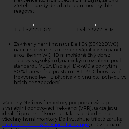
frekvence 165 Hz a odezva 2 ms zajistí, že uvidí
zřetelně každý detail a budou moct rychle
reagovat.
Dell S2722DGM
Dell S3222DGM
Zakřivený herní monitor Dell 34 (S3422DWG)
nabízí na svém rozměrném 34palcovém panelu
s rozlišením WQHD mimořádně živý obraz
a barvy s vysokým dynamickým rozsahem podle
standardu VESA DisplayHDR 400 a pokrytím
90 % barevného prostoru DCI-P3. Obnovovací
frekvence 144 Hz přispívá k plynulosti pohybu ve
hrách bez zpoždění.
Všechny čtyři nové monitory podporují výstup
s variabilní obnovovací frekvencí (VRR), takže jsou
ideální i pro herní konzole. Jako standard se na
všechny herní monitory Dell vztahuje tříletá záruka
Premium Panel & Advance Exchange
, což znamená,