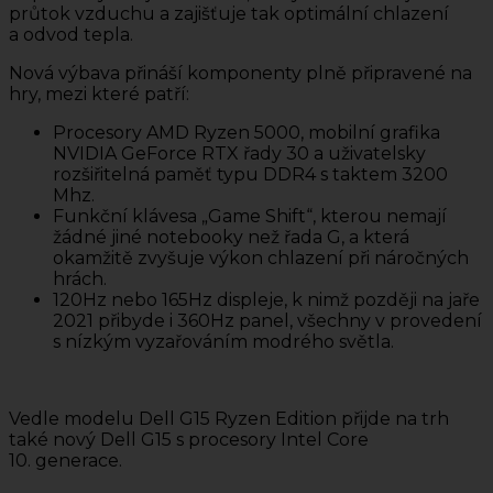
průtok vzduchu a zajišťuje tak optimální chlazení
a odvod tepla.
Nová výbava přináší komponenty plně připravené na
hry, mezi které patří:
Procesory AMD Ryzen 5000, mobilní grafika
NVIDIA GeForce RTX řady 30 a uživatelsky
rozšiřitelná paměť typu DDR4 s taktem 3200
Mhz.
Funkční klávesa „Game Shift“, kterou nemají
žádné jiné notebooky než řada G, a která
okamžitě zvyšuje výkon chlazení při náročných
hrách.
120Hz nebo 165Hz displeje, k nimž později na jaře
2021 přibyde i 360Hz panel, všechny v provedení
s nízkým vyzařováním modrého světla.
Vedle modelu Dell G15 Ryzen Edition přijde na trh
také nový Dell G15 s procesory Intel Core
10. generace.