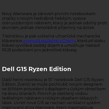
Nový Alienware je zároveň prvním notebookem
značky s novým hedvábně hebkým, vysoce
otěruvzdorným nátěrem, který je jednak odolný proti
skvrnám, jednak mimořádně příjemný na dotek.
Třešničkou je pak volitelná ultranízká mechanická
klávesnice
vyvinutá společně s Cherry
, která při stisku
kláves vyvolává osobitý dojem a umožňuje nastavit
RGB podsvícení pro jednotlivé klávesy.
Dell G15 Ryzen Edition
Další herní novinkou je 15“ notebook Dell G15 Ryzen
Edition. Zvenčí se může pochlubit novým designem
ve štíhlém provedení s displejem s úzkým rámečkem
na dvou stranách. Povrch je ošetřený vodou
ředitelným nátěrem s nízkým obsahem těkavých
látek. Uvnitř nové G15 se nachází ventilační systém
inspirovaný stroji Alienware, který maximalizuje