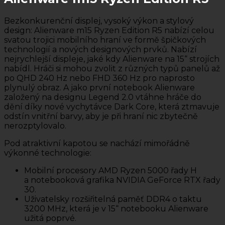
Bezkonkurenční displej, vysoký výkon a stylový
design: Alienware m15 Ryzen Edition R5 nabízí celou
svatou trojici mobilního hraní ve formě špičkových
technologií a nových designových prvků. Nabízí
nejrychlejší displeje, jaké kdy Alienware na 15“ strojích
nabídl. Hráči si mohou zvolit z různých typů panelů až
po QHD 240 Hz nebo FHD 360 Hz pro naprosto
plynulý obraz. A jako první notebook Alienware
založený na designu Legend 2.0 vtáhne hráče do
dění díky nové vychytávce Dark Core, která ztmavuje
odstín vnitřní barvy, aby je při hraní nic zbytečně
nerozptylovalo.
Pod atraktivní kapotou se nachází mimořádně
výkonné technologie:
Mobilní procesory AMD Ryzen 5000 řady H
a notebooková grafika NVIDIA GeForce RTX řady
30.
Uživatelsky rozšiřitelná paměť DDR4 o taktu
3200 MHz, která je v 15“ notebooku Alienware
užitá poprvé.