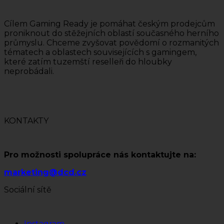
Cílem Gaming Ready je pomáhat českým prodejcům
proniknout do stěžejních oblastí současného herního
průmyslu. Chceme zvyšovat povědomí o rozmanitých
tématech a oblastech souvisejících s gamingem,
které zatím tuzemští reselleři do hloubky
neprobádali.
KONTAKTY
Pro možnosti spolupráce nás kontaktujte na:
marketing@dcd.cz
Sociální sítě
Instagram