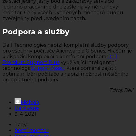
že stačí jediný jasný bod a zákaznický servis do
jednoho pracovního dne zašle na výměnu nový
monitor. Ceny všech uvedených monitorů budou
zveřejněny před uvedením na trh.
Podpora a služby
Dell Technologies nabízí kompletní služby podpory
pro všechny počítače Alienware a G Series. Hráčům je
k dispozici komplexní a komfortní podpora
Dell
Premium Support Plus
využívající inteligentní
technologii
SupportAssist
, která pomáhá zajistit
optimální běh počítače a nabízí možnost měsíčního
předplatného podpory.
Zdroj: Dell
Michala
Hardware
9. 4. 2021
Tagy:
herní monitor