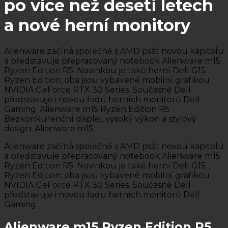
po více než deseti letech
a nové herní monitory
Alienware začíná společně s AMD psát novou kapitolu
a představuje přepracovaný notebook Alienware m15
Ryzen Edition R5. Novinkou je také herní Dell G15
Ryzen Edition; oba jsou vybavené mobilní grafikou
NVIDIA GeForce RTX 30 Series. Současně Dell
představuje i novou řadu herních monitorů Dell
Gaming. Alienware m15 Ryzen Edition R5
Bezkonkurenční displej, vysoký výkon a stylový
design: Alienware m15…
Alienware začíná společně s AMD psát novou kapitolu
a představuje přepracovaný notebook Alienware m15
Ryzen Edition R5. Novinkou je také herní Dell G15
Ryzen Edition; oba jsou vybavené mobilní grafikou
NVIDIA GeForce RTX 30 Series. Současně Dell
představuje i novou řadu herních monitorů Dell
Gaming.
Alienware m15 Ryzen Edition R5