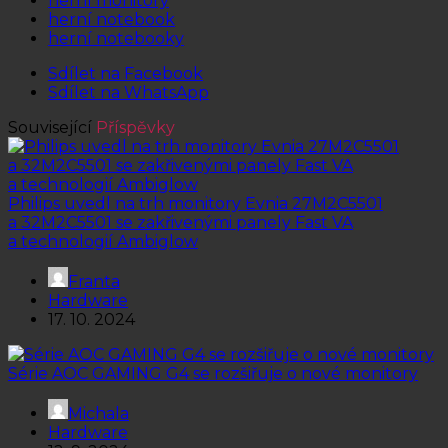
herní monitory
herní notebook
herní notebooky
Sdílet na Facebook
Sdílet na WhatsApp
Související
Příspěvky
Philips uvedl na trh monitory Evnia 27M2C5501
a 32M2C5501 se zakřivenými panely Fast VA
a technologií Ambiglow
Franta
Hardware
17. 10. 2024
Série AOC GAMING G4 se rozšiřuje o nové monitory
Michala
Hardware